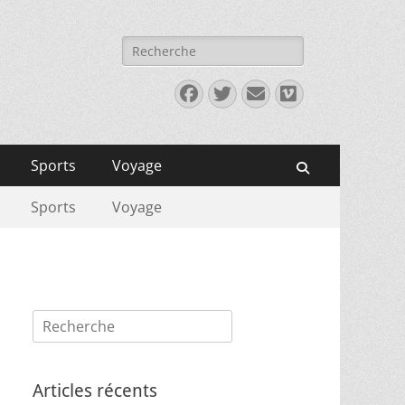
Rechercher :
Facebook
Twitter
E-
Vimeo
mail
Sports
Voyage
Recherche
Sports
Voyage
Rechercher :
Articles récents