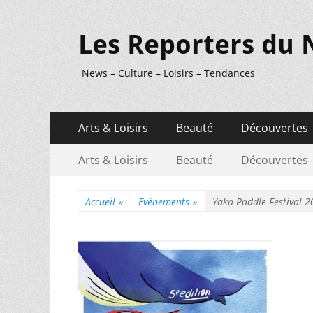
Les Reporters du 
News – Culture – Loisirs – Tendances
Menu
Aller
Arts & Loisirs
Beauté
Découvertes
au
principal
Menu
Aller
contenu
Arts & Loisirs
Beauté
Découvertes
au
secondaire
contenu
Accueil
»
Evénements
»
Yaka Paddle Festival 20