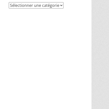
Recherche
par
thèmes