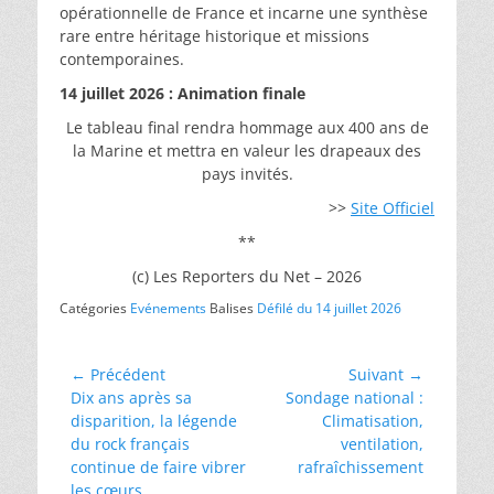
opérationnelle de France et incarne une synthèse
rare entre héritage historique et missions
contemporaines.
14 juillet 2026 : Animation finale
Le tableau final rendra hommage aux 400 ans de
la Marine et mettra en valeur les drapeaux des
pays invités.
>>
Site Officiel
**
(c) Les Reporters du Net – 2026
Catégories
Evénements
Balises
Défilé du 14 juillet 2026
Navigation
← Précédent
Suivant →
Article
Article
Dix ans après sa
Sondage national :
de
précédent :
suivant :
disparition, la légende
Climatisation,
l’article
du rock français
ventilation,
continue de faire vibrer
rafraîchissement
les cœurs