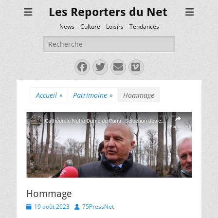
Les Reporters du Net
News – Culture – Loisirs – Tendances
Rechercher :
Facebook
Twitter
E-
Vimeo
mail
Accueil
»
Patrimoine
»
Hommage
Hommage
Posted
Author
19 août 2023
75PressNet
on