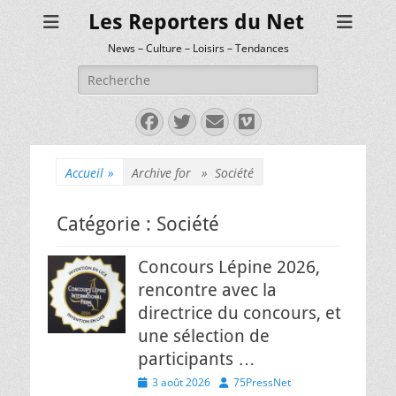
Les Reporters du Net
News – Culture – Loisirs – Tendances
Rechercher :
Facebook
Twitter
E-
Vimeo
mail
Accueil
»
Archive for »
Société
Catégorie :
Société
Concours Lépine 2026,
rencontre avec la
directrice du concours, et
une sélection de
participants …
Posted
Author
3 août 2026
75PressNet