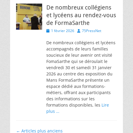
De nombreux collégiens
et lycéens au rendez-vous
de FormaSarthe
Posted
Author
1 février 2026
75PressNet
on
De nombreux collégiens et lycéens
accompagnés de leurs familles
soucieux de leur avenir ont visité
FomaSarthe qui se déroulait le
vendredi 30 et samedi 31 janvier
2026 au centre des exposition du
Mans FormaSarthe présente un
espace dédié aux formations-
métiers, offrant aux participants
des informations sur les
formations disponibles, les
Lire
plus …
Navigation
←
Articles plus anciens