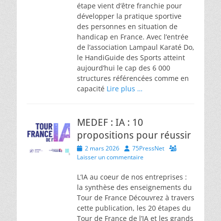
étape vient d’être franchie pour
développer la pratique sportive
des personnes en situation de
handicap en France. Avec l’entrée
de l’association Lampaul Karaté Do,
le HandiGuide des Sports atteint
aujourd’hui le cap des 6 000
structures référencées comme en
capacité
Lire plus …
MEDEF : IA : 10
propositions pour réussir
Posted
Author
2 mars 2026
75PressNet
on
Laisser un commentaire
L’IA au coeur de nos entreprises :
la synthèse des enseignements du
Tour de France Découvrez à travers
cette publication, les 20 étapes du
Tour de France de l’IA et les grands