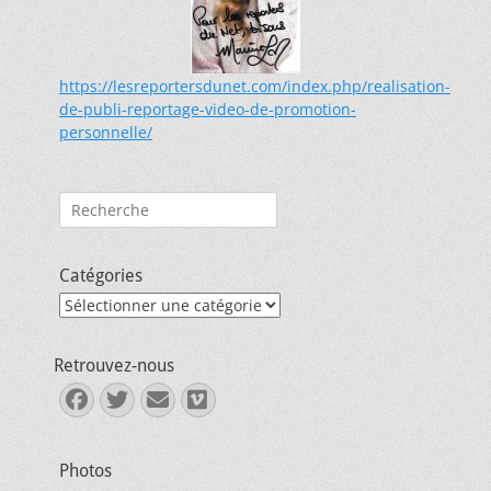
https://lesreportersdunet.com/index.php/realisation-
de-publi-reportage-video-de-promotion-
personnelle/
Rechercher :
Catégories
Catégories
Retrouvez-nous
Facebook
Twitter
E-
Vimeo
mail
Photos