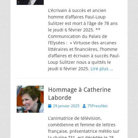
on
L’écrivain à succès et ancien
homme d’affaires Paul-Loup
Sulitzer est mort à l’âge de 78 ans
le jeudi 6 février 2025. **
Communication du Palais de
l’Elysées : » Virtuose des arcanes
littéraires et financières, l’homme
d’affaires et écrivain à succès Paul-
Loup Sulitzer nous a quittés le
jeudi 6 février 2025.
Lire plus …
Hommage à Catherine
Laborde
Posted
Author
29 janvier 2025
75PressNet
on
L’animatrice de télévision,
comédienne et femme de lettres
française, présentatrice météo sur
la chaîne TF1, est décédée le 28