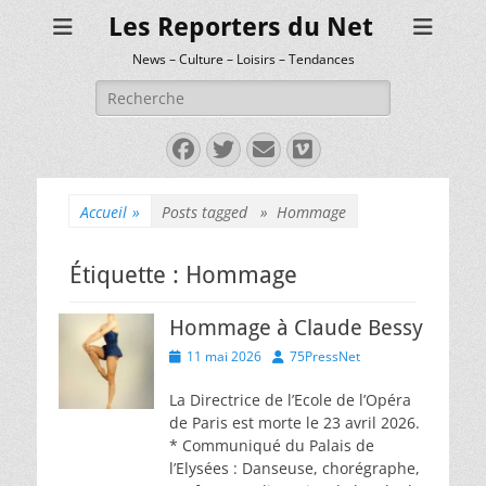
Les Reporters du Net
News – Culture – Loisirs – Tendances
Rechercher :
Facebook
Twitter
E-
Vimeo
mail
Accueil
»
Posts tagged »
Hommage
Étiquette :
Hommage
Hommage à Claude Bessy
Posted
Author
11 mai 2026
75PressNet
on
La Directrice de l’Ecole de l’Opéra
de Paris est morte le 23 avril 2026.
* Communiqué du Palais de
l’Elysées : Danseuse, chorégraphe,