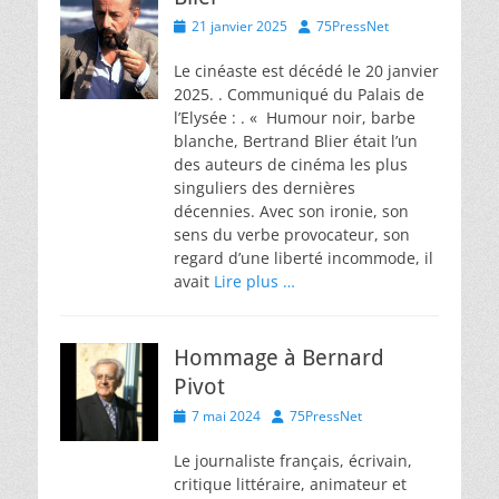
Posted
Author
21 janvier 2025
75PressNet
on
Le cinéaste est décédé le 20 janvier
2025. . Communiqué du Palais de
l’Elysée : . « Humour noir, barbe
blanche, Bertrand Blier était l’un
des auteurs de cinéma les plus
singuliers des dernières
décennies. Avec son ironie, son
sens du verbe provocateur, son
regard d’une liberté incommode, il
avait
Lire plus …
Hommage à Bernard
Pivot
Posted
Author
7 mai 2024
75PressNet
on
Le journaliste français, écrivain,
critique littéraire, animateur et