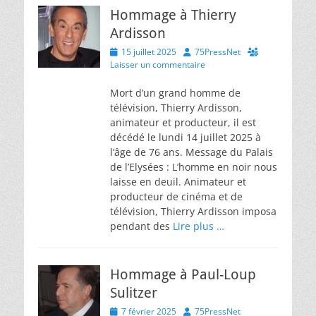
Hommage à Thierry
Ardisson
Posted
Author
15 juillet 2025
75PressNet
on
Laisser un commentaire
Mort d’un grand homme de
télévision, Thierry Ardisson,
animateur et producteur, il est
décédé le lundi 14 juillet 2025 à
l’âge de 76 ans. Message du Palais
de l’Elysées : L’homme en noir nous
laisse en deuil. Animateur et
producteur de cinéma et de
télévision, Thierry Ardisson imposa
pendant des
Lire plus …
Hommage à Paul-Loup
Sulitzer
Posted
Author
7 février 2025
75PressNet