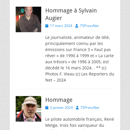
Hommage à Sylvain
Augier
Posted
Author
17 mars 2024
75PressNet
on
Le journaliste, animateur de télé,
principalement connu par les
émissions sur France 3 « Faut pas
rêver » de 1990 à 1999 et « La carte
aux trésors » de 1996 à 2005, est
décédé le 16 mars 2024. . ** (c)
Photos F. Vieau (c) Les Reporters du
Net – 2024
Hommage
Posted
Author
3 janvier 2024
75PressNet
on
Le pilote automobile français, René
Metge, trois fois vainqueur du