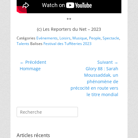
**
(c) Les Reporters du Net – 2023
Catégories
Evénements
,
Loisirs
,
Musique
,
People
,
Spectacle
,
Talents
Balises
Festival des Tufféeries 2023
Navigation
← Précédent
Suivant →
Article
Article
Hommage
Glory 88 : Sarah
de
précédent :
suivant :
Moussaddak, un
l’article
phénomène de
précocité en route vers
le titre mondial
Rechercher :
Articles récents