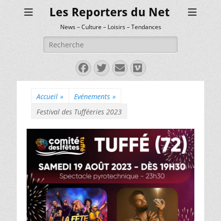
Les Reporters du Net
News – Culture – Loisirs – Tendances
Rechercher :
Facebook
Twitter
E-
Vimeo
mail
Accueil
»
Evénements
»
Festival des Tufféeries 2023