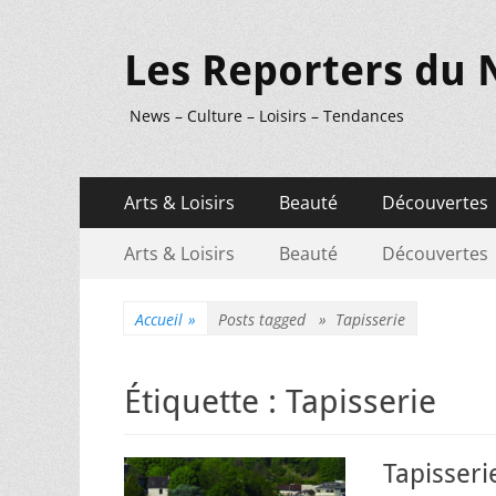
Les Reporters du 
News – Culture – Loisirs – Tendances
Menu
Aller
Arts & Loisirs
Beauté
Découvertes
au
principal
Menu
Aller
contenu
Arts & Loisirs
Beauté
Découvertes
au
secondaire
contenu
Accueil
»
Posts tagged »
Tapisserie
Étiquette :
Tapisserie
Tapisser