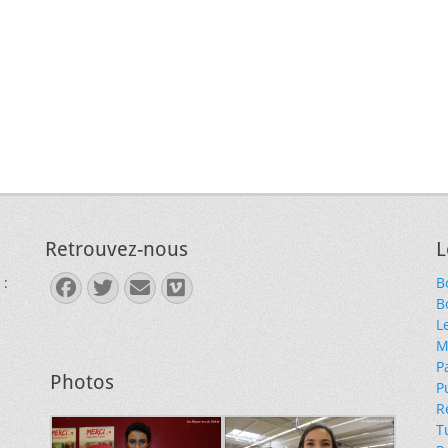
Retrouvez-nous
L
 :
B
Facebook
Twitter
E-
Vimeo
B
mail
L
M
P
Photos
P
R
T