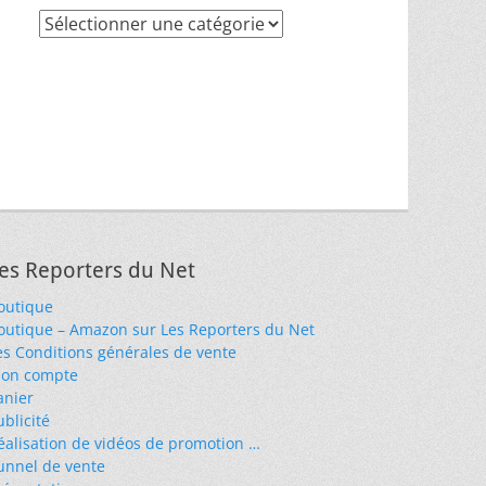
Recherche
par
thèmes
es Reporters du Net
outique
outique – Amazon sur Les Reporters du Net
es Conditions générales de vente
on compte
anier
ublicité
éalisation de vidéos de promotion …
unnel de vente