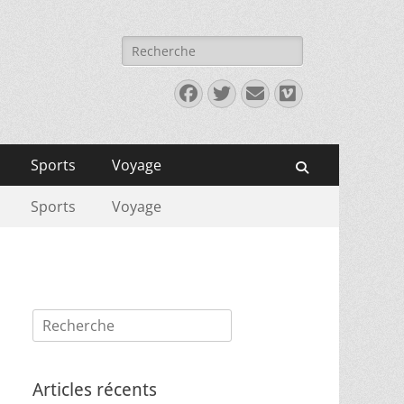
Rechercher :
Facebook
Twitter
E-
Vimeo
mail
Sports
Voyage
Recherche
Sports
Voyage
Rechercher :
Articles récents