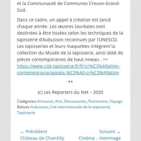
et la Communauté de Communes Creuse-Grand-
Sud.
Dans ce cadre, un appel à création est lancé
chaque année. Les œuvres lauréates sont
destinées à être tissées selon les techniques de la
tapisserie d’Aubusson reconnues par l’UNESCO.
Les tapisseries et leurs maquettes intègrent la
collection du Musée de la tapisserie, ainsi doté de
pièces contemporaines de haut niveau . >>
https://www.cite-tapisserie.fr/fr/cr%C3%A9ation-
contemporaine/appels-%C3%A0-cr%C3%A9ation
**
(c) Les Reporters du Net – 2020
Catégories
Artisanat
,
Arts
,
Découvertes
,
Patrimoine
,
Voyage
Balises
Aubusson
,
Cité internationale de la tapisserie
,
Tapisserie
Navigation
← Précédent
Suivant →
Article
Article
Château de Chantilly
Cinéma – Hommage
de