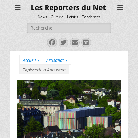
Les Reporters du Net
News – Culture – Loisirs – Tendances
Rechercher :
Facebook
Twitter
E-
Vimeo
mail
Accueil
»
Artisanat
»
Tapisserie à Aubusson