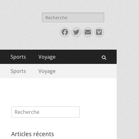
Rechercher :
Facebook
Twitter
E-
Vimeo
mail
Sports
Voyage
Recherche
Sports
Voyage
Rechercher :
Articles récents