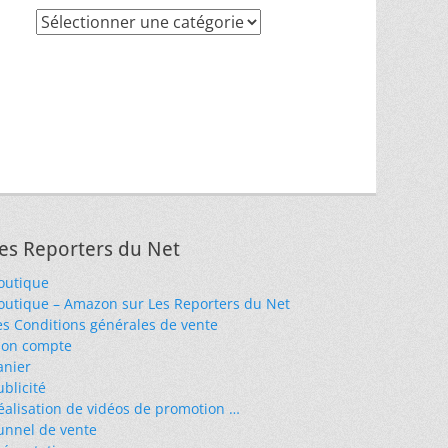
Recherche
par
thèmes
es Reporters du Net
outique
outique – Amazon sur Les Reporters du Net
es Conditions générales de vente
on compte
anier
ublicité
éalisation de vidéos de promotion …
unnel de vente