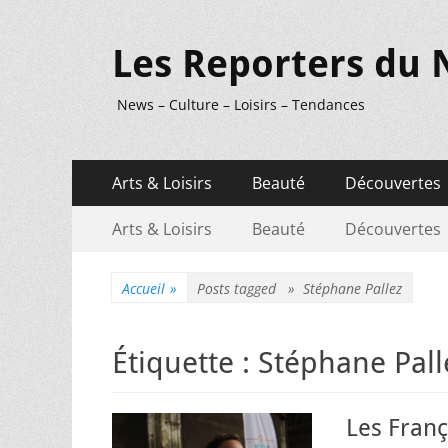
Les Reporters du 
News – Culture – Loisirs – Tendances
Menu
Aller
Arts & Loisirs
Beauté
Découvertes
au
principal
Menu
Aller
contenu
Arts & Loisirs
Beauté
Découvertes
au
secondaire
contenu
Accueil
»
Posts tagged »
Stéphane Pallez
Étiquette :
Stéphane Pall
Les Franç