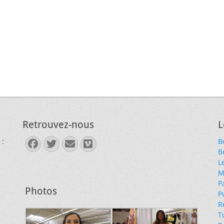
Retrouvez-nous
L
 :
B
Facebook
Twitter
E-
Vimeo
B
mail
L
M
P
Photos
P
R
T