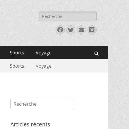
Rechercher :
Facebook
Twitter
E-
Vimeo
mail
Sports
Voyage
Recherche
Sports
Voyage
Rechercher :
Articles récents