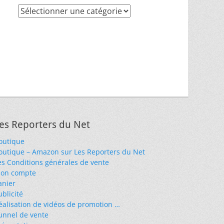
Recherche
par
thèmes
es Reporters du Net
outique
outique – Amazon sur Les Reporters du Net
es Conditions générales de vente
on compte
anier
ublicité
éalisation de vidéos de promotion …
unnel de vente