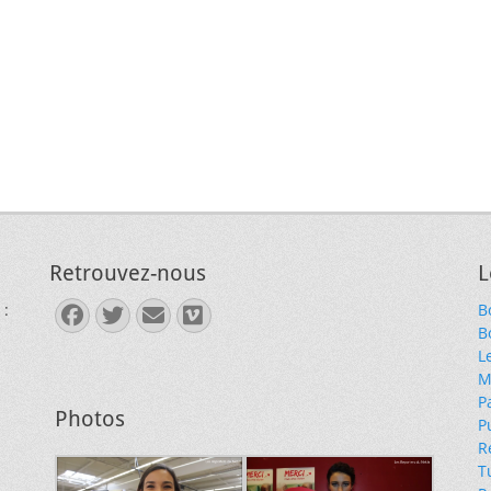
Retrouvez-nous
L
 :
B
Facebook
Twitter
E-
Vimeo
B
mail
L
M
P
Photos
P
R
T