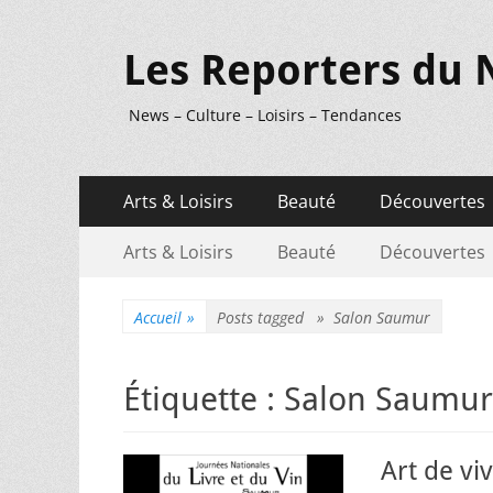
Les Reporters du 
News – Culture – Loisirs – Tendances
Menu
Aller
Arts & Loisirs
Beauté
Découvertes
au
principal
Menu
Aller
contenu
Arts & Loisirs
Beauté
Découvertes
au
secondaire
contenu
Accueil
»
Posts tagged »
Salon Saumur
Étiquette :
Salon Saumur
Art de viv