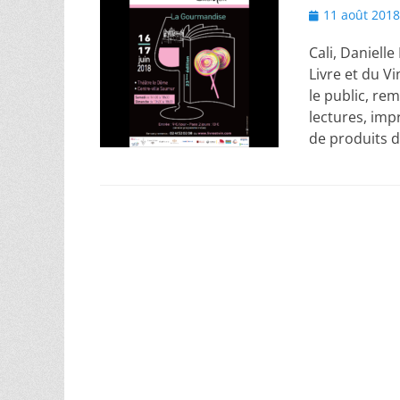
Posted
11 août 2018
on
Cali, Daniell
Livre et du V
le public, rem
lectures, imp
de produits 