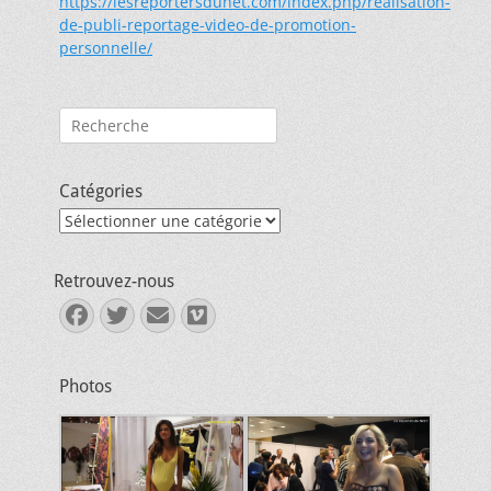
https://lesreportersdunet.com/index.php/realisation-
de-publi-reportage-video-de-promotion-
personnelle/
Rechercher :
Catégories
Catégories
Retrouvez-nous
Facebook
Twitter
E-
Vimeo
mail
Photos