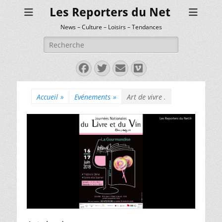
Les Reporters du Net
News – Culture – Loisirs – Tendances
Rechercher :
Facebook
Twitter
E-
Vimeo
mail
Accueil
»
Evénements
»
Art de vivre .