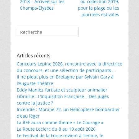
précédent :
suivant :
2018 – Arrivée sur les
ou collection 2019,
l’article
Champs-Elysées
pour la plage ou les
journées estivales
Rechercher :
Articles récents
Concours Lépine 2026, rencontre avec la directrice
du concours, et une sélection de participants …
Il ne pleut plus en Bretagne par Sylvain Gary à
l’Auguste Théâtre
Eddy Maniez l’artiste et sculpteur animalier
Librairie : L’Inquisition Française – Des juges
contre la justice ?
Incendie : Morane 72, un Hélicoptère bombardier
d’eau léger
La REF aura comme thème « Le Courage »
La Route Leclerc du 8 au 19 août 2026
Le Festival de la Force revient à Tennie, le