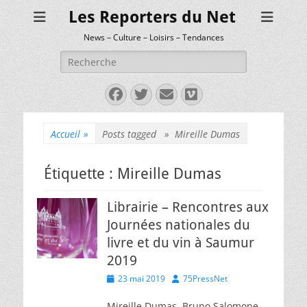
Les Reporters du Net
News – Culture – Loisirs – Tendances
Rechercher :
Facebook
Twitter
E-
Vimeo
mail
Accueil
»
Posts tagged »
Mireille Dumas
Étiquette :
Mireille Dumas
Librairie – Rencontres aux
Journées nationales du
livre et du vin à Saumur
2019
Posted
Author
23 mai 2019
75PressNet
on
Mireille Dumas, Bruno Salomone,