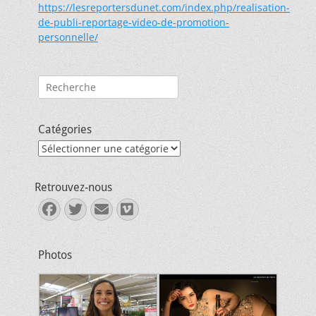
https://lesreportersdunet.com/index.php/realisation-
de-publi-reportage-video-de-promotion-
personnelle/
Rechercher :
Catégories
Catégories
Retrouvez-nous
Facebook
Twitter
E-
Vimeo
mail
Photos