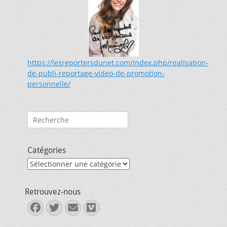
https://lesreportersdunet.com/index.php/realisation-
de-publi-reportage-video-de-promotion-
personnelle/
Rechercher :
Catégories
Catégories
Retrouvez-nous
Facebook
Twitter
E-
Vimeo
mail