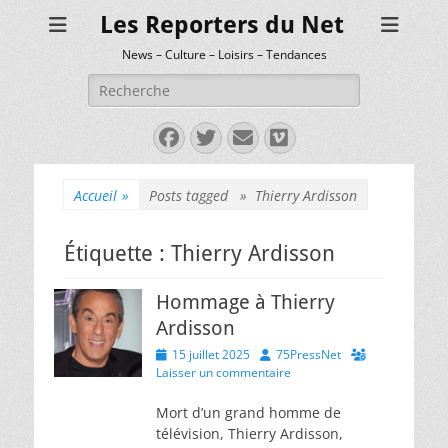
Les Reporters du Net
News – Culture – Loisirs – Tendances
Rechercher :
Facebook
Twitter
E-
Vimeo
mail
Accueil
»
Posts tagged »
Thierry Ardisson
Étiquette :
Thierry Ardisson
Hommage à Thierry
Ardisson
Posted
Author
15 juillet 2025
75PressNet
on
Laisser un commentaire
Mort d’un grand homme de
télévision, Thierry Ardisson,