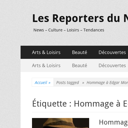
Les Reporters du 
News – Culture – Loisirs – Tendances
Menu
Aller
Arts & Loisirs
Beauté
Découvertes
au
principal
Menu
Aller
contenu
Arts & Loisirs
Beauté
Découvertes
au
secondaire
contenu
Accueil
»
Posts tagged »
Hommage à Edgar Mor
Étiquette :
Hommage à E
Hommage