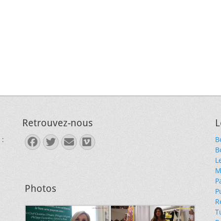
Retrouvez-nous
L
 :
B
Facebook
Twitter
E-
Vimeo
B
mail
L
M
P
Photos
P
R
T