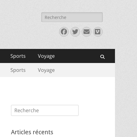
Rechercher :
Facebook
Twitter
E-
Vimeo
mail
Sports
Voyage
Recherche
Sports
Voyage
Rechercher :
Articles récents