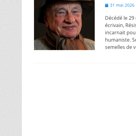
Posted
31 mai 2026
on
Décédé le 29 
écrivain, Rés
incarnait pour
humaniste. So
semelles de v