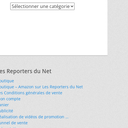
Recherche
par
thèmes
es Reporters du Net
outique
outique – Amazon sur Les Reporters du Net
es Conditions générales de vente
on compte
anier
ublicité
éalisation de vidéos de promotion …
unnel de vente