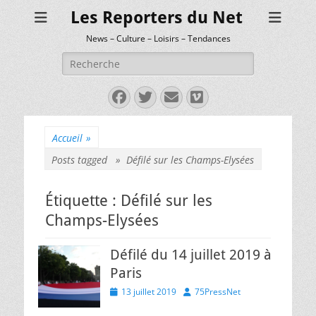
Les Reporters du Net
News – Culture – Loisirs – Tendances
Rechercher :
Facebook
Twitter
E-
Vimeo
mail
Accueil
»
Posts tagged »
Défilé sur les Champs-Elysées
Étiquette :
Défilé sur les
Champs-Elysées
Défilé du 14 juillet 2019 à
Paris
Posted
Author
13 juillet 2019
75PressNet
on