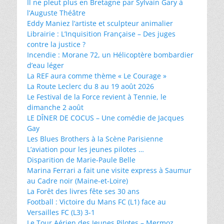
Il ne pleut plus en Bretagne par Sylvain Gary à
l’Auguste Théâtre
Eddy Maniez l’artiste et sculpteur animalier
Librairie : L’Inquisition Française – Des juges
contre la justice ?
Incendie : Morane 72, un Hélicoptère bombardier
d’eau léger
La REF aura comme thème « Le Courage »
La Route Leclerc du 8 au 19 août 2026
Le Festival de la Force revient à Tennie, le
dimanche 2 août
LE DÎNER DE COCUS – Une comédie de Jacques
Gay
Les Blues Brothers à la Scène Parisienne
L’aviation pour les jeunes pilotes …
Disparition de Marie-Paule Belle
Marina Ferrari a fait une visite express à Saumur
au Cadre noir (Maine-et-Loire)
La Forêt des livres fête ses 30 ans
Football : Victoire du Mans FC (L1) face au
Versailles FC (L3) 3-1
Le Tour Aérien des Jeunes Pilotes – Mermoz