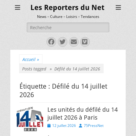
Les Reporters du Net
News – Culture – Loisirs – Tendances
Rechercher :
Facebook
Twitter
E-
Vimeo
mail
Accueil
»
Posts tagged »
Défilé du 14 juillet 2026
Étiquette :
Défilé du 14 juillet
2026
Les unités du défilé du 14
juillet 2026 à Paris
Posted
Author
12 juillet 2026
75PressNet
on