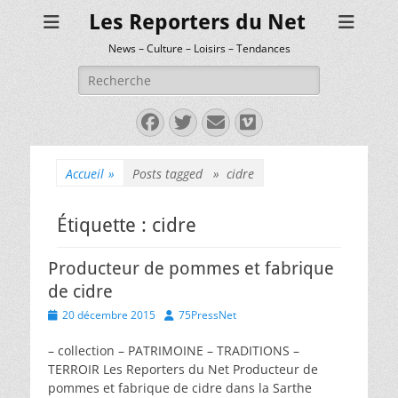
Les Reporters du Net
News – Culture – Loisirs – Tendances
Rechercher :
Facebook
Twitter
E-
Vimeo
mail
Accueil
»
Posts tagged »
cidre
Étiquette :
cidre
Producteur de pommes et fabrique
de cidre
Posted
Author
20 décembre 2015
75PressNet
on
– collection – PATRIMOINE – TRADITIONS –
TERROIR Les Reporters du Net Producteur de
pommes et fabrique de cidre dans la Sarthe