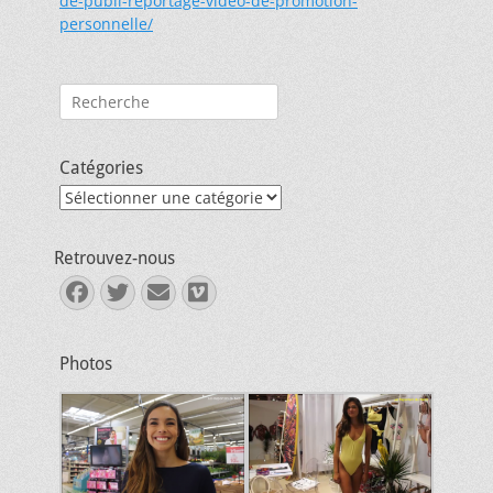
de-publi-reportage-video-de-promotion-
personnelle/
Rechercher :
Catégories
Catégories
Retrouvez-nous
Facebook
Twitter
E-
Vimeo
mail
Photos