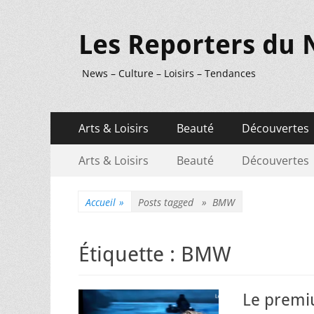
Les Reporters du 
News – Culture – Loisirs – Tendances
Menu
Aller
Arts & Loisirs
Beauté
Découvertes
au
principal
Menu
Aller
contenu
Arts & Loisirs
Beauté
Découvertes
au
secondaire
contenu
Accueil
»
Posts tagged »
BMW
Étiquette :
BMW
Le premi