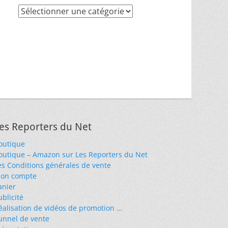
Recherche
par
thèmes
es Reporters du Net
outique
outique – Amazon sur Les Reporters du Net
es Conditions générales de vente
on compte
anier
ublicité
éalisation de vidéos de promotion …
unnel de vente