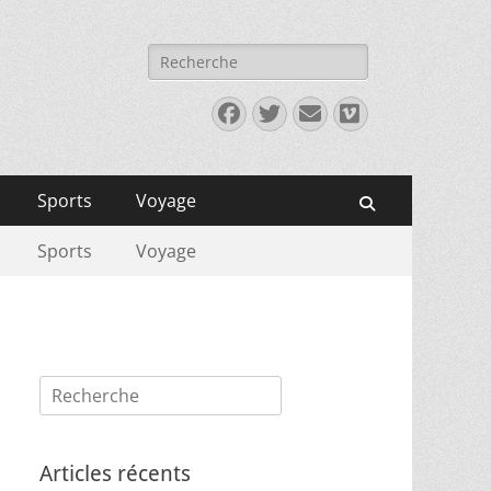
Rechercher :
Facebook
Twitter
E-
Vimeo
mail
Sports
Voyage
Recherche
Sports
Voyage
Rechercher :
Articles récents