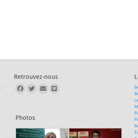
Retrouvez-nous
L
 :
B
Facebook
Twitter
E-
Vimeo
B
mail
L
M
P
Photos
P
R
T