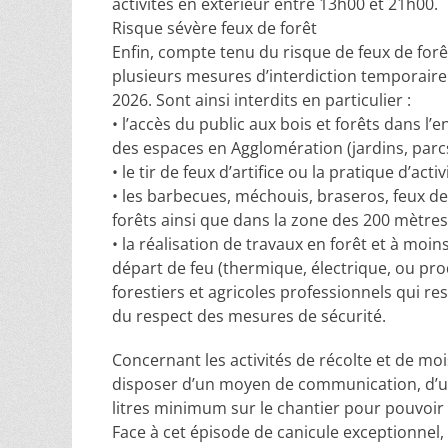
activités en extérieur entre 13h00 et 21h00.
Risque sévère feux de forêt
Enfin, compte tenu du risque de feux de forêt 
plusieurs mesures d’interdiction temporaire 
2026. Sont ainsi interdits en particulier :
• l’accès du public aux bois et forêts dans l
des espaces en Agglomération (jardins, parcs,
• le tir de feux d’artifice ou la pratique d’act
• les barbecues, méchouis, braseros, feux de
forêts ainsi que dans la zone des 200 mètres
• la réalisation de travaux en forêt et à mo
départ de feu (thermique, électrique, ou prod
forestiers et agricoles professionnels qui r
du respect des mesures de sécurité.
Concernant les activités de récolte et de mo
disposer d’un moyen de communication, d’u
litres minimum sur le chantier pour pouvoir
Face à cet épisode de canicule exceptionnel, l