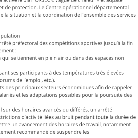
e a activé le plan ORSEC « Vague de chaleur » et adpate
et de protection. Le Centre opérationnel départemental
de la situation et la coordination de l’ensemble des services
opulation
rêté préfectoral des compétitions sportives jusqu’à la fin
ement :
s qui se tiennent en plein air ou dans des espaces non
sant ses participants à des températures très élevées
forums de l’emploi, etc.).
tants des principaux secteurs économiques afin de rappeler
lariés et les adaptations possibles pour la poursuite des
l sur des horaires avancés ou différés, un arrêté
ictions d’activité liées au bruit pendant toute la durée de
mettre un avancement des horaires de travail, notamment
 fortement recommandé de suspendre les