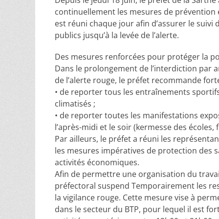
Depuis le jeudi 18 juin, le préfet de la Sarth
continuellement les mesures de prévention 
est réuni chaque jour afin d’assurer le suivi 
publics jusqu’à la levée de l’alerte.
Des mesures renforcées pour protéger la p
Dans le prolongement de l’interdiction par ar
de l’alerte rouge, le préfet recommande fort
• de reporter tous les entraînements sportif
climatisés ;
• de reporter toutes les manifestations expo
l’après-midi et le soir (kermesse des écoles, 
Par ailleurs, le préfet a réuni les représen
les mesures impératives de protection des sa
activités économiques.
Afin de permettre une organisation du travai
préfectoral suspend Temporairement les restr
la vigilance rouge. Cette mesure vise à per
dans le secteur du BTP, pour lequel il est