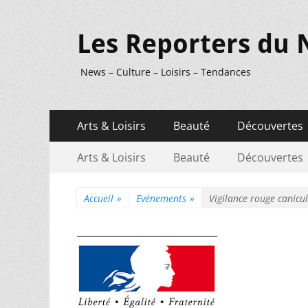
Les Reporters du 
News – Culture – Loisirs – Tendances
Menu
Aller
Arts & Loisirs
Beauté
Découvertes
au
principal
Menu
Aller
contenu
Arts & Loisirs
Beauté
Découvertes
au
secondaire
contenu
Accueil
»
Evénements
»
Vigilance rouge canicu