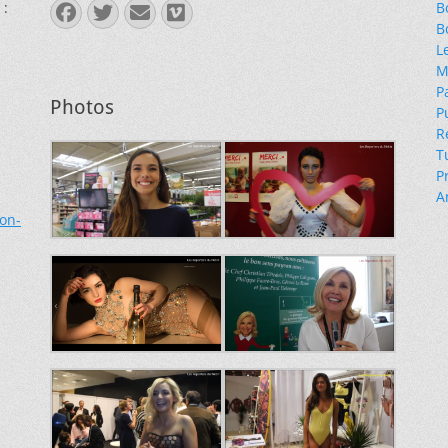
 :
B
Facebook
Twitter
E-
Vimeo
B
mail
L
M
P
Photos
P
R
T
P
A
ion-