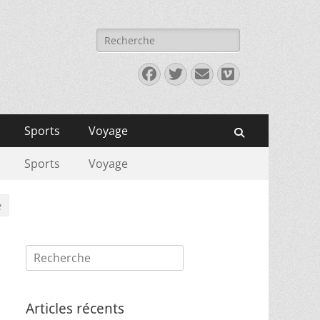
Rechercher :
Facebook
Twitter
E-
Vimeo
mail
Sports
Voyage
Recherche
Sports
Voyage
e
Rechercher :
Articles récents