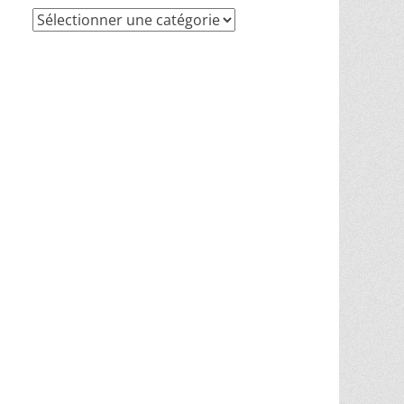
Recherche
par
thèmes