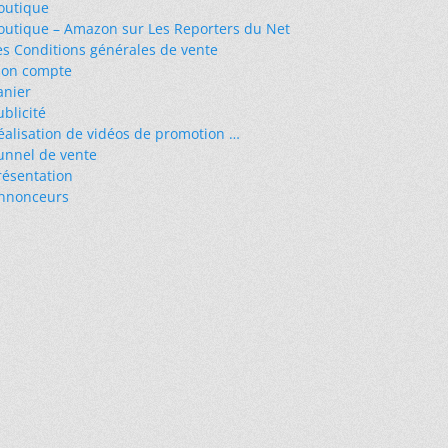
outique
outique – Amazon sur Les Reporters du Net
es Conditions générales de vente
on compte
anier
ublicité
éalisation de vidéos de promotion …
unnel de vente
résentation
nnonceurs