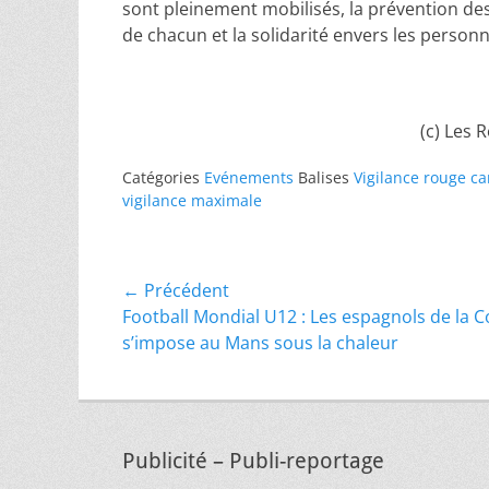
sont pleinement mobilisés, la prévention des
de chacun et la solidarité envers les personn
(c) Les 
Catégories
Evénements
Balises
Vigilance rouge ca
vigilance maximale
Navigation
← Précédent
Article
Football Mondial U12 : Les espagnols de la 
de
précédent :
s’impose au Mans sous la chaleur
l’article
Publicité – Publi-reportage