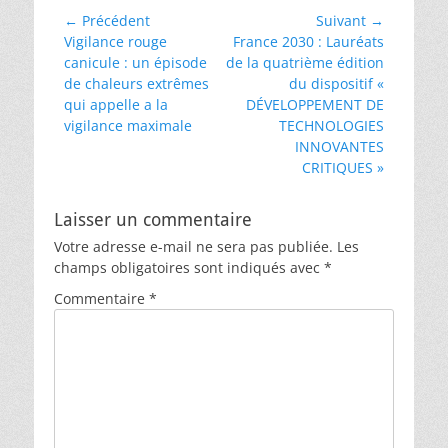
Navigation
← Précédent
Suivant →
Article
Article
Vigilance rouge
France 2030 : Lauréats
de
précédent :
suivant :
canicule : un épisode
de la quatrième édition
l’article
de chaleurs extrêmes
du dispositif «
qui appelle a la
DÉVELOPPEMENT DE
vigilance maximale
TECHNOLOGIES
INNOVANTES
CRITIQUES »
Laisser un commentaire
Votre adresse e-mail ne sera pas publiée.
Les
champs obligatoires sont indiqués avec
*
Commentaire
*