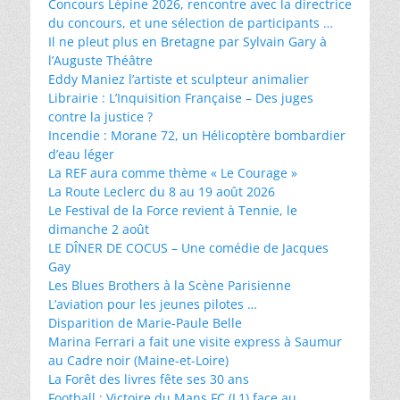
Concours Lépine 2026, rencontre avec la directrice
du concours, et une sélection de participants …
Il ne pleut plus en Bretagne par Sylvain Gary à
l’Auguste Théâtre
Eddy Maniez l’artiste et sculpteur animalier
Librairie : L’Inquisition Française – Des juges
contre la justice ?
Incendie : Morane 72, un Hélicoptère bombardier
d’eau léger
La REF aura comme thème « Le Courage »
La Route Leclerc du 8 au 19 août 2026
Le Festival de la Force revient à Tennie, le
dimanche 2 août
LE DÎNER DE COCUS – Une comédie de Jacques
Gay
Les Blues Brothers à la Scène Parisienne
L’aviation pour les jeunes pilotes …
Disparition de Marie-Paule Belle
Marina Ferrari a fait une visite express à Saumur
au Cadre noir (Maine-et-Loire)
La Forêt des livres fête ses 30 ans
Football : Victoire du Mans FC (L1) face au