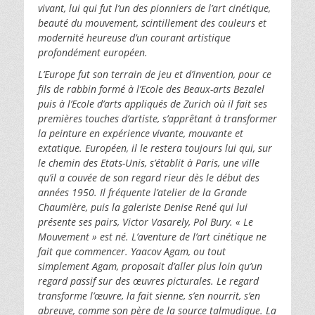
vivant, lui qui fut l’un des pionniers de l’art cinétique,
beauté du mouvement, scintillement des couleurs et
modernité heureuse d’un courant artistique
profondément européen.
L’Europe fut son terrain de jeu et d’invention, pour ce
fils de rabbin formé à l’Ecole des Beaux-arts Bezalel
puis à l’Ecole d’arts appliqués de Zurich où il fait ses
premières touches d’artiste, s’apprêtant à transformer
la peinture en expérience vivante, mouvante et
extatique. Européen, il le restera toujours lui qui, sur
le chemin des Etats-Unis, s’établit à Paris, une ville
qu’il a couvée de son regard rieur dès le début des
années 1950. Il fréquente l’atelier de la Grande
Chaumière, puis la galeriste Denise René qui lui
présente ses pairs, Victor Vasarely, Pol Bury. « Le
Mouvement » est né. L’aventure de l’art cinétique ne
fait que commencer. Yaacov Agam, ou tout
simplement Agam, proposait d’aller plus loin qu’un
regard passif sur des œuvres picturales. Le regard
transforme l’œuvre, la fait sienne, s’en nourrit, s’en
abreuve, comme son père de la source talmudique. La