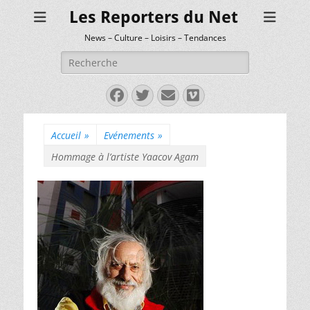
Les Reporters du Net
News – Culture – Loisirs – Tendances
Rechercher :
Facebook
Twitter
E-
Vimeo
mail
Accueil
»
Evénements
»
Hommage à l’artiste Yaacov Agam