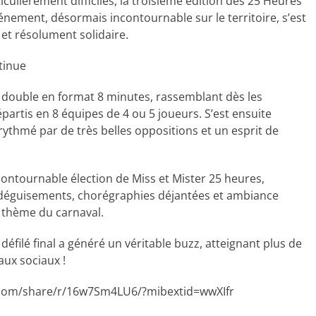
ulièrement difficiles, la troisième édition des 25 Heures
nement, désormais incontournable sur le territoire, s’est
et résolument solidaire.
tinue
e double en format 8 minutes, rassemblant dès les
artis en 8 équipes de 4 ou 5 joueurs. S’est ensuite
ythmé par de très belles oppositions et un esprit de
ncontournable élection de Miss et Mister 25 heures,
é, déguisements, chorégraphies déjantées et ambiance
e thème du carnaval.
éfilé final a généré un véritable buzz, atteignant plus de
aux sociaux !
k.com/share/r/16w7Sm4LU6/?mibextid=wwXIfr