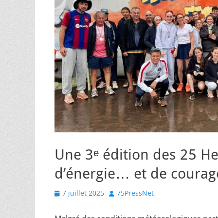
Une 3ᵉ édition des 25 He
d’énergie… et de courage
Posted
Author
7 juillet 2025
75PressNet
on