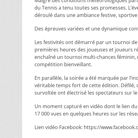
Malgré des conditions météorologiques partic
du Tennis a tenu toutes ses promesses. L’évé
déroulé dans une ambiance festive, sportive 
Des épreuves variées et une dynamique con
Les festivités ont démarré par un tournoi d
premières heures des joueuses et joueurs rép
enchaîné un tournoi multi-chances féminin, r
compétition bienveillant.
En parallèle, la soirée a été marquée par l’i
véritable temps fort de cette édition. Défil
survoltée ont électrisé les spectateurs sur l
Un moment capturé en vidéo dont le lien du d
17 000 vues en quelques heures sur les rése
Lien vidéo Facebook: https://www.faceboo