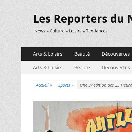
Les Reporters du 
News – Culture – Loisirs – Tendances
Menu
Aller
Arts & Loisirs
Beauté
Découvertes
au
principal
Menu
Aller
contenu
Arts & Loisirs
Beauté
Découvertes
au
secondaire
contenu
Accueil
»
Sports
»
Une 3ᵉ édition des 25 Heure