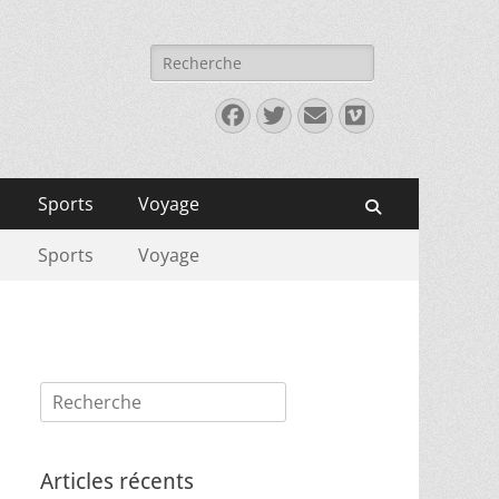
Rechercher :
Facebook
Twitter
E-
Vimeo
mail
Sports
Voyage
Recherche
Sports
Voyage
Rechercher :
Articles récents