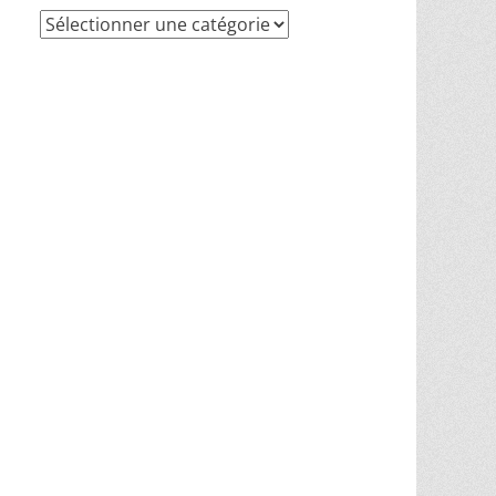
Recherche
par
thèmes