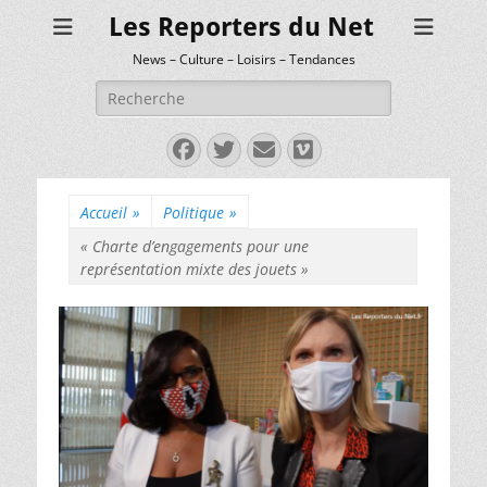
Les Reporters du Net
News – Culture – Loisirs – Tendances
Rechercher :
Facebook
Twitter
E-
Vimeo
mail
Accueil
»
Politique
»
« Charte d’engagements pour une
représentation mixte des jouets »