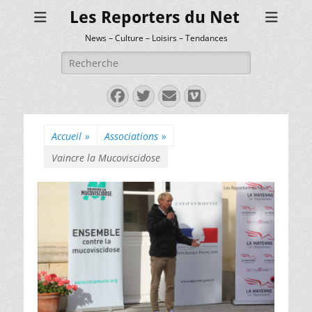
Les Reporters du Net
News – Culture – Loisirs – Tendances
Rechercher :
Facebook
Twitter
E-
Vimeo
mail
Accueil
»
Associations
»
Vaincre la Mucoviscidose