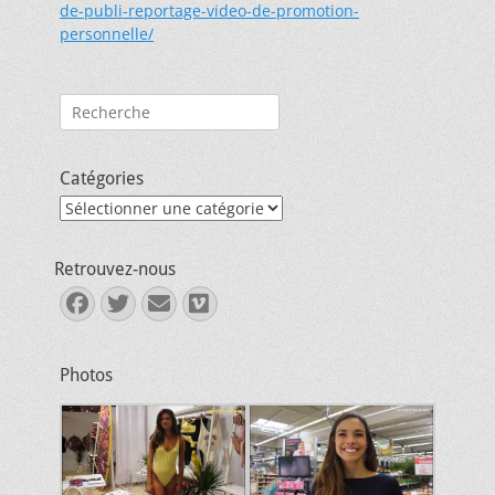
de-publi-reportage-video-de-promotion-
personnelle/
Rechercher :
Catégories
Catégories
Retrouvez-nous
Facebook
Twitter
E-
Vimeo
mail
Photos