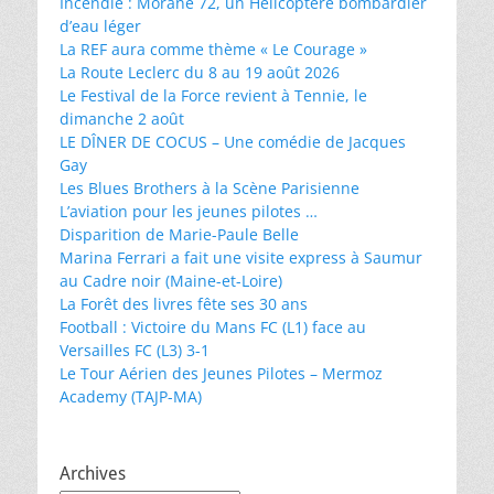
Incendie : Morane 72, un Hélicoptère bombardier
d’eau léger
La REF aura comme thème « Le Courage »
La Route Leclerc du 8 au 19 août 2026
Le Festival de la Force revient à Tennie, le
dimanche 2 août
LE DÎNER DE COCUS – Une comédie de Jacques
Gay
Les Blues Brothers à la Scène Parisienne
L’aviation pour les jeunes pilotes …
Disparition de Marie-Paule Belle
Marina Ferrari a fait une visite express à Saumur
au Cadre noir (Maine-et-Loire)
La Forêt des livres fête ses 30 ans
Football : Victoire du Mans FC (L1) face au
Versailles FC (L3) 3-1
Le Tour Aérien des Jeunes Pilotes – Mermoz
Academy (TAJP-MA)
Archives