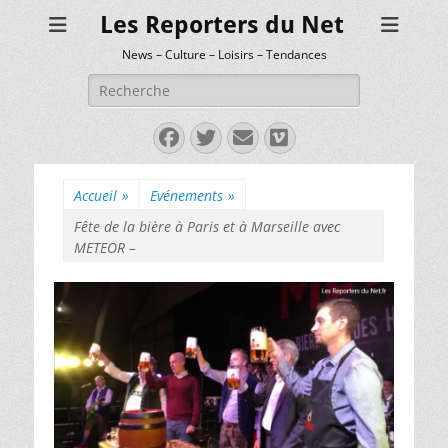
Les Reporters du Net
News – Culture – Loisirs – Tendances
Rechercher :
Facebook
Twitter
E-
Vimeo
mail
Accueil
»
Evénements
»
Fête de la bière à Paris et à Marseille avec
METEOR –