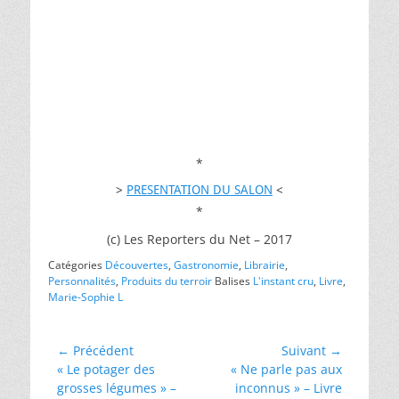
*
>
PRESENTATION DU SALON
<
*
(c) Les Reporters du Net – 2017
Catégories
Découvertes
,
Gastronomie
,
Librairie
,
Personnalités
,
Produits du terroir
Balises
L'instant cru
,
Livre
,
Marie-Sophie L
Navigation
← Précédent
Suivant →
Article
Article
« Le potager des
« Ne parle pas aux
de
précédent :
suivant :
grosses légumes » –
inconnus » – Livre
l’article