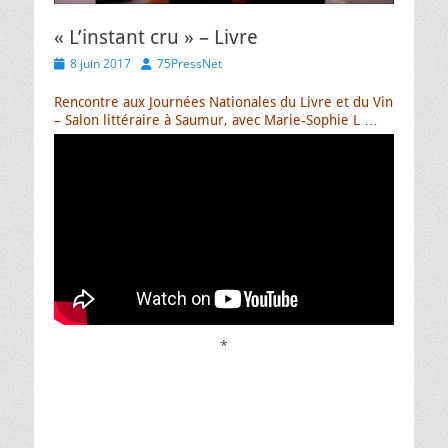
« L’instant cru » – Livre
Posted
Author
8 juin 2017
75PressNet
on
Rencontre aux Journées Nationales du Livre et du Vin
– Salon littéraire à Saumur, avec Marie-Sophie L …
*