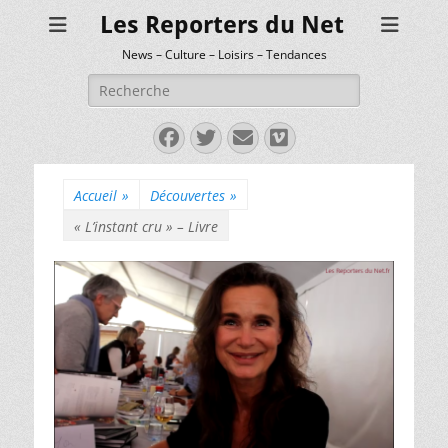
Les Reporters du Net
News – Culture – Loisirs – Tendances
Rechercher :
Facebook
Twitter
E-
Vimeo
mail
Accueil
»
Découvertes
»
« L’instant cru » – Livre