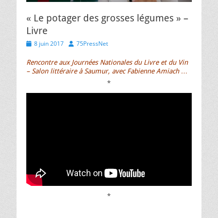
« Le potager des grosses légumes » –
Livre
Posted
Author
8 juin 2017
75PressNet
on
Rencontre aux Journées Nationales du Livre et du Vin
– Salon littéraire à Saumur, avec Fabienne Amiach …
*
*