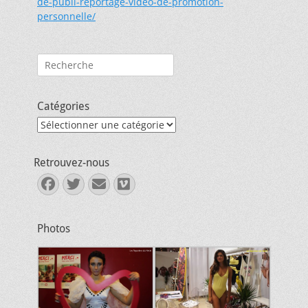
de-publi-reportage-video-de-promotion-
personnelle/
Rechercher :
Catégories
Catégories
Retrouvez-nous
Facebook
Twitter
E-
Vimeo
mail
Photos