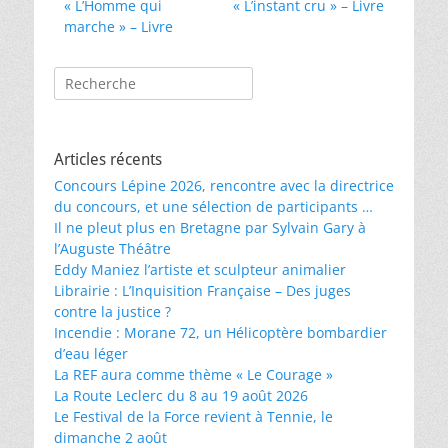
Article
Article
« L’Homme qui
« L’instant cru » – Livre
de
précédent :
suivant :
marche » – Livre
l’article
Rechercher :
Articles récents
Concours Lépine 2026, rencontre avec la directrice
du concours, et une sélection de participants …
Il ne pleut plus en Bretagne par Sylvain Gary à
l’Auguste Théâtre
Eddy Maniez l’artiste et sculpteur animalier
Librairie : L’Inquisition Française – Des juges
contre la justice ?
Incendie : Morane 72, un Hélicoptère bombardier
d’eau léger
La REF aura comme thème « Le Courage »
La Route Leclerc du 8 au 19 août 2026
Le Festival de la Force revient à Tennie, le
dimanche 2 août