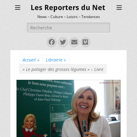
Les Reporters du Net
News – Culture – Loisirs – Tendances
Rechercher :
Facebook
Twitter
E-
Vimeo
mail
Accueil
»
Librairie
»
« Le potager des grosses légumes » – Livre