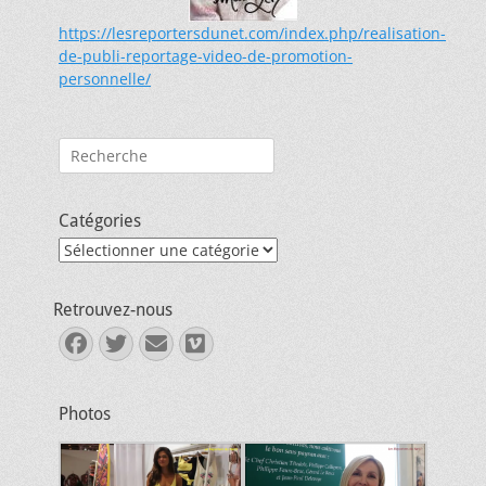
https://lesreportersdunet.com/index.php/realisation-
de-publi-reportage-video-de-promotion-
personnelle/
Rechercher :
Catégories
Catégories
Retrouvez-nous
Facebook
Twitter
E-
Vimeo
mail
Photos