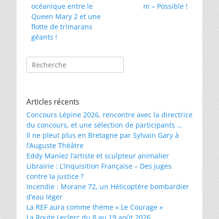
précédent :
suivant :
océanique entre le
m – Possible !
l’article
Queen Mary 2 et une
flotte de trimarans
géants !
Rechercher :
Articles récents
Concours Lépine 2026, rencontre avec la directrice
du concours, et une sélection de participants …
Il ne pleut plus en Bretagne par Sylvain Gary à
l’Auguste Théâtre
Eddy Maniez l’artiste et sculpteur animalier
Librairie : L’Inquisition Française – Des juges
contre la justice ?
Incendie : Morane 72, un Hélicoptère bombardier
d’eau léger
La REF aura comme thème « Le Courage »
La Route Leclerc du 8 au 19 août 2026