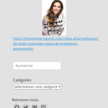
https://lesreportersdunet.com/index.php/realisation-
de-publi-reportage-video-de-promotion-
personnelle/
Rechercher :
Catégories
Catégories
Retrouvez-nous
Facebook
Twitter
E-
Vimeo