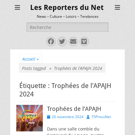
Les Reporters du Net
News – Culture – Loisirs – Tendances
Rechercher :
Facebook
Twitter
E-
Vimeo
mail
Accueil
»
Posts tagged »
Trophées de l’APAJH 2024
Étiquette :
Trophées de l’APAJH
2024
Trophées de l’APAJH
Posted
Author
20 novembre 2024
75PressNet
on
Dans une salle comble du