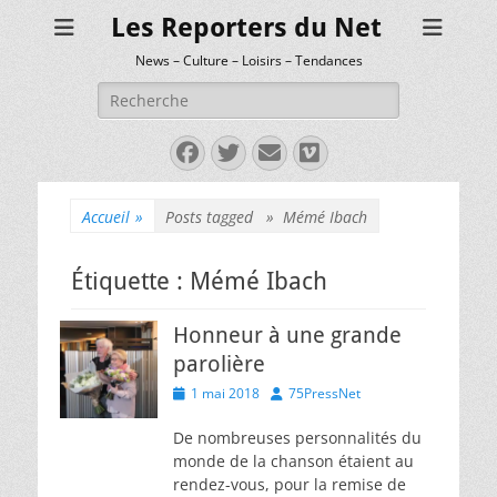
Les Reporters du Net
News – Culture – Loisirs – Tendances
Rechercher :
Facebook
Twitter
E-
Vimeo
mail
Accueil
»
Posts tagged »
Mémé Ibach
Étiquette :
Mémé Ibach
Honneur à une grande
parolière
Posted
Author
1 mai 2018
75PressNet
on
De nombreuses personnalités du
monde de la chanson étaient au
rendez-vous, pour la remise de