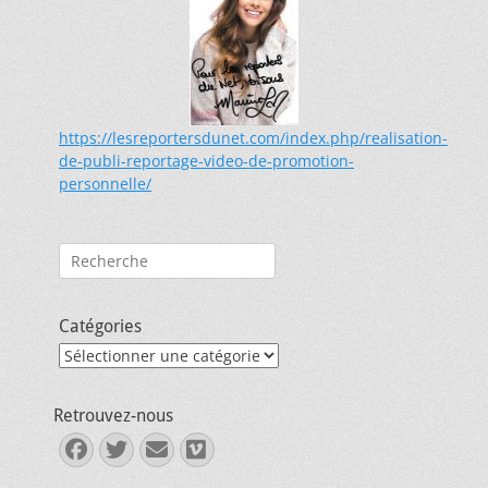
https://lesreportersdunet.com/index.php/realisation-
de-publi-reportage-video-de-promotion-
personnelle/
Rechercher :
Catégories
Catégories
Retrouvez-nous
Facebook
Twitter
E-
Vimeo
mail