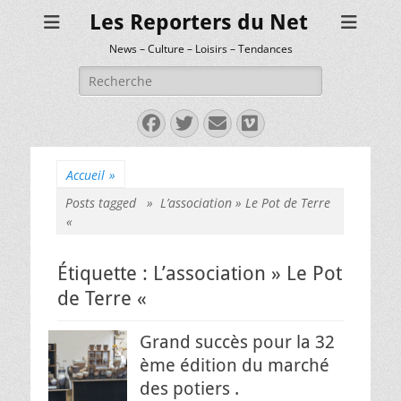
Les Reporters du Net
News – Culture – Loisirs – Tendances
Rechercher :
Facebook
Twitter
E-
Vimeo
mail
Accueil
»
Posts tagged »
L’association » Le Pot de Terre
«
Étiquette :
L’association » Le Pot
de Terre «
Grand succès pour la 32
ème édition du marché
des potiers .