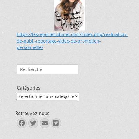
https://lesreportersdunet.com/index.php/realisation-
de-publi-reportage-video-de-promotion-
personnelle/
Rechercher :
Catégories
Catégories
Retrouvez-nous
Facebook
Twitter
E-
Vimeo
mail