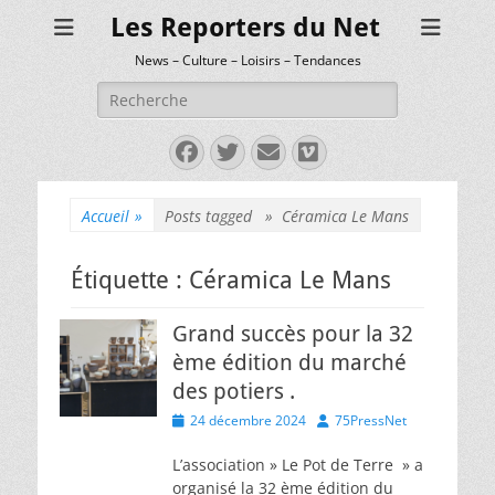
Les Reporters du Net
News – Culture – Loisirs – Tendances
Rechercher :
Facebook
Twitter
E-
Vimeo
mail
Accueil
»
Posts tagged »
Céramica Le Mans
Étiquette :
Céramica Le Mans
Grand succès pour la 32
ème édition du marché
des potiers .
Posted
Author
24 décembre 2024
75PressNet
on
L’association » Le Pot de Terre » a
organisé la 32 ème édition du