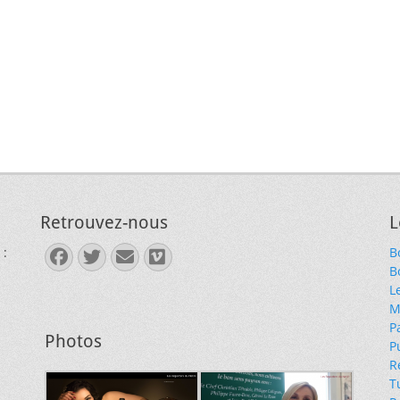
Retrouvez-nous
L
 :
B
Facebook
Twitter
E-
Vimeo
B
mail
L
M
P
Photos
P
R
T