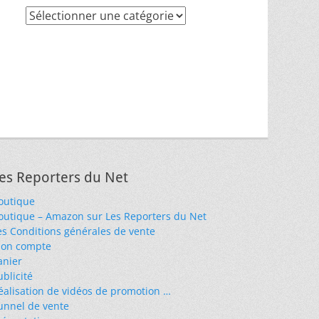
Recherche
par
thèmes
es Reporters du Net
outique
outique – Amazon sur Les Reporters du Net
es Conditions générales de vente
on compte
anier
ublicité
éalisation de vidéos de promotion …
unnel de vente