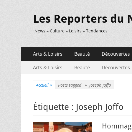
Les Reporters du 
News – Culture – Loisirs – Tendances
Menu
Aller
Arts & Loisirs
Beauté
Découvertes
au
principal
Menu
Aller
contenu
Arts & Loisirs
Beauté
Découvertes
au
secondaire
contenu
Accueil
»
Posts tagged »
Joseph Joffo
Étiquette :
Joseph Joffo
Hommage à