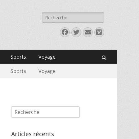
Rechercher :
Facebook
Twitter
E-
Vimeo
mail
Sports
Voyage
Recherche
Sports
Voyage
Rechercher :
Articles récents