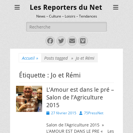
Les Reporters du Net
News – Culture – Loisirs – Tendances
Rechercher :
Facebook
Twitter
E-
Vimeo
mail
Accueil
»
Posts tagged »
Jo et Rémi
Étiquette :
Jo et Rémi
L’Amour est dans le pré –
Salon de l’Agriculture
2015
Posted
Author
27 février 2015
75PressNet
on
Salon de l’Agriculture 2015 »
L’AMOUR EST DANS LE PRE « Les