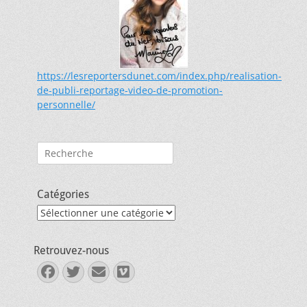
https://lesreportersdunet.com/index.php/realisation-
de-publi-reportage-video-de-promotion-
personnelle/
Rechercher :
Catégories
Catégories
Retrouvez-nous
Facebook
Twitter
E-
Vimeo
mail