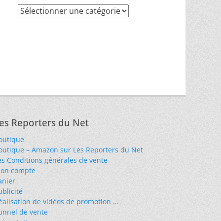
Recherche
par
thèmes
es Reporters du Net
outique
outique – Amazon sur Les Reporters du Net
es Conditions générales de vente
on compte
anier
ublicité
éalisation de vidéos de promotion …
unnel de vente