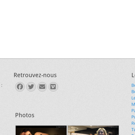
Retrouvez-nous
L
 :
B
Facebook
Twitter
E-
Vimeo
B
mail
L
M
P
Photos
P
R
T