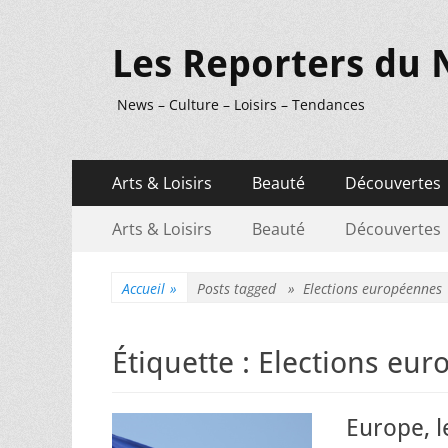
Les Reporters du 
News – Culture – Loisirs – Tendances
Menu
Aller
Arts & Loisirs
Beauté
Découvertes
au
principal
Menu
Aller
contenu
Arts & Loisirs
Beauté
Découvertes
au
secondaire
contenu
Accueil
»
Posts tagged »
Elections européennes
Étiquette :
Elections eu
Europe, l