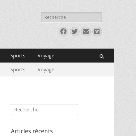
Rechercher :
Facebook
Twitter
E-
Vimeo
mail
Sports
Voyage
Recherche
Sports
Voyage
Rechercher :
Articles récents