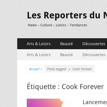
Les Reporters du 
News – Culture – Loisirs – Tendances
Menu
Aller
Arts & Loisirs
Beauté
Découvertes
au
principal
Menu
Aller
contenu
Arts & Loisirs
Beauté
Découvertes
au
secondaire
contenu
Accueil
»
Posts tagged »
Cook Forever
Étiquette :
Cook Forever
Lancemen