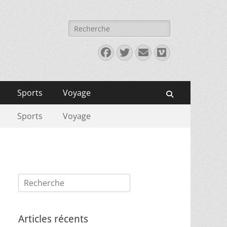
Rechercher :
Facebook
Twitter
E-
Vimeo
mail
Sports
Voyage
Recherche
Sports
Voyage
Rechercher :
Articles récents