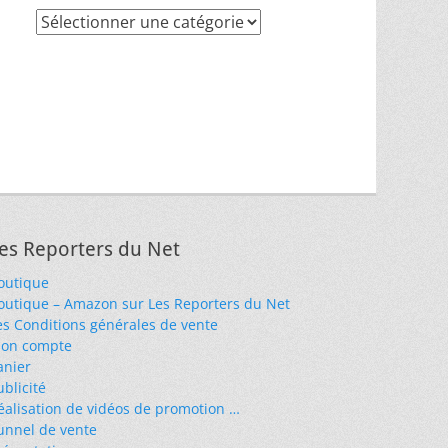
Recherche
par
thèmes
es Reporters du Net
outique
outique – Amazon sur Les Reporters du Net
es Conditions générales de vente
on compte
anier
ublicité
éalisation de vidéos de promotion …
unnel de vente