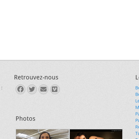
Retrouvez-nous
L
 :
B
Facebook
Twitter
E-
Vimeo
B
mail
L
M
P
Photos
P
R
T