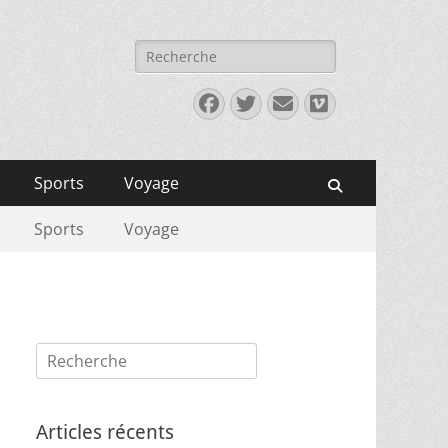
Rechercher :
Facebook
Twitter
E-
Vimeo
mail
Sports
Voyage
Recherche
Sports
Voyage
Rechercher :
Articles récents