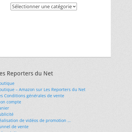
Recherche
par
thèmes
es Reporters du Net
outique
outique – Amazon sur Les Reporters du Net
es Conditions générales de vente
on compte
anier
ublicité
éalisation de vidéos de promotion …
unnel de vente