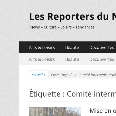
Les Reporters du 
News – Culture – Loisirs – Tendances
Menu
Aller
Arts & Loisirs
Beauté
Découvertes
au
principal
Menu
Aller
contenu
Arts & Loisirs
Beauté
Découvertes
au
secondaire
contenu
Accueil
»
Posts tagged »
Comité interministériel 
Étiquette :
Comité intermi
Mise en 