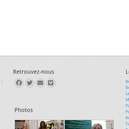
Retrouvez-nous
L
 :
B
Facebook
Twitter
E-
Vimeo
B
mail
L
M
P
Photos
P
R
T