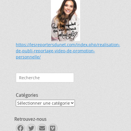
https://lesreportersdunet.com/index.php/realisation-
de-publi-reportage-video-de-promotion-
personnelle/
Rechercher :
Catégories
Catégories
Retrouvez-nous
Facebook
Twitter
E-
Vimeo