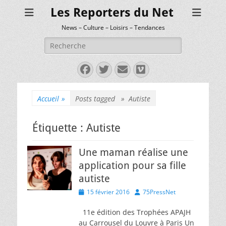
Les Reporters du Net
News – Culture – Loisirs – Tendances
Rechercher :
Facebook
Twitter
E-
Vimeo
mail
Accueil
»
Posts tagged »
Autiste
Étiquette :
Autiste
Une maman réalise une
application pour sa fille
autiste
Posted
Author
15 février 2016
75PressNet
on
11e édition des Trophées APAJH
au Carrousel du Louvre à Paris Un