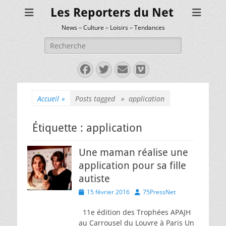
Les Reporters du Net
News – Culture – Loisirs – Tendances
Rechercher :
Facebook
Twitter
E-
Vimeo
mail
Accueil
»
Posts tagged »
application
Étiquette :
application
Une maman réalise une
application pour sa fille
autiste
Posted
Author
15 février 2016
75PressNet
on
11e édition des Trophées APAJH
au Carrousel du Louvre à Paris Un