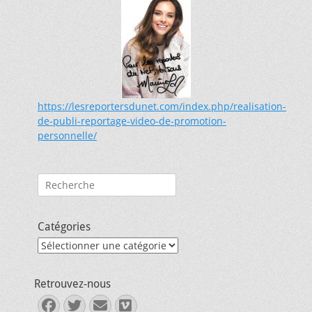
https://lesreportersdunet.com/index.php/realisation-
de-publi-reportage-video-de-promotion-
personnelle/
Rechercher :
Catégories
Catégories
Retrouvez-nous
Facebook
Twitter
E-
Vimeo