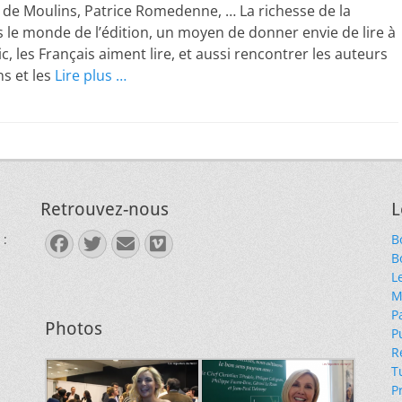
 de Moulins, Patrice Romedenne, … La richesse de la
s le monde de l’édition, un moyen de donner envie de lire à
c, les Français aiment lire, et aussi rencontrer les auteurs
ns et les
Lire plus …
Retrouvez-nous
L
 :
B
Facebook
Twitter
E-
Vimeo
B
mail
L
M
P
Photos
P
R
T
P