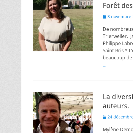
Forêt des
Posted
3 novembre 
on
De nombreuses
Trierweiler, 
Philippe Lab
Saint Bris * 
beaucoup de 
…
La divers
auteurs.
Posted
24 décembre
on
Mylène Demon