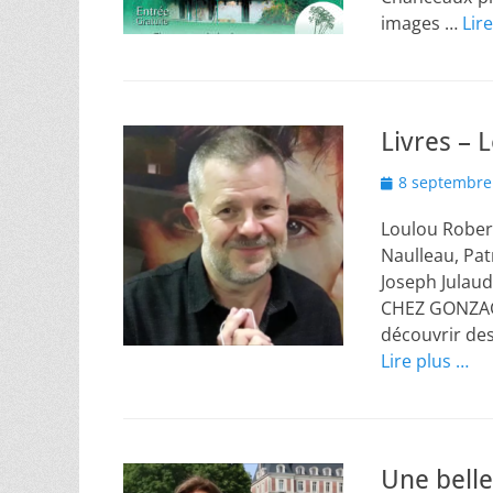
images …
Lir
Livres – 
Posted
8 septembre
on
Loulou Robert
Naulleau, Patr
Joseph Julaud
CHEZ GONZAGUE
découvrir des
Lire plus …
Une belle