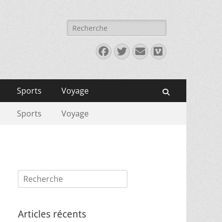
Rechercher :
Facebook
Twitter
E-
Vimeo
mail
Sports
Voyage
Recherche
Sports
Voyage
Rechercher :
Articles récents