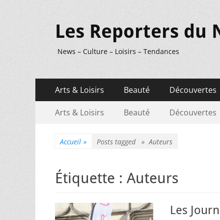
Les Reporters du 
News – Culture – Loisirs – Tendances
Menu
Aller
Arts & Loisirs
Beauté
Découvertes
au
principal
Menu
Aller
contenu
Arts & Loisirs
Beauté
Découvertes
au
secondaire
contenu
Accueil
»
Posts tagged »
Auteurs
Étiquette :
Auteurs
Les Journ