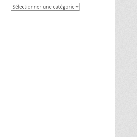
Recherche
par
thèmes