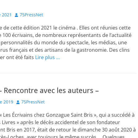
Author
 2021
75PressNet
 de cette édition 2021 le cinéma . Elles ont réunies cette
 100 écrivains, de nombreux représentants de l’actualité
es personnalités du monde du spectacle, les médias, une
crus français et des artisans de la gastronomie. Des clins
ier ont été faits
Lire plus …
 – Rencontre avec les auteurs –
Author
e 2019
75PressNet
 Les Écrivains chez Gonzague Saint Bris », qui a succédé à
s Livres » après le décès accidentel de son fondateur
t Bris en 2017, était de retour le dimanche 30 août 2020 à
ès-Loches, avec toujours le même succès … Quelques