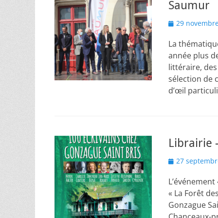
Saumur
Posted
29 novembre
on
La thématique
année plus de
littéraire, d
sélection de 
d’œil particul
Librairie
Posted
27 septembr
on
L’événement «
« La Forêt de
Gonzague Sain
Chanceaux-pr