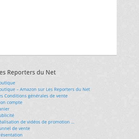
es Reporters du Net
outique
outique – Amazon sur Les Reporters du Net
es Conditions générales de vente
on compte
anier
ublicité
éalisation de vidéos de promotion …
unnel de vente
résentation