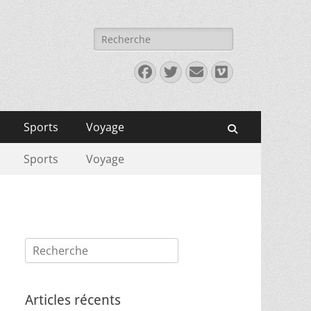
Rechercher :
Facebook
Twitter
E-
Vimeo
mail
Sports
Voyage
Recherche
Sports
Voyage
Rechercher :
Articles récents