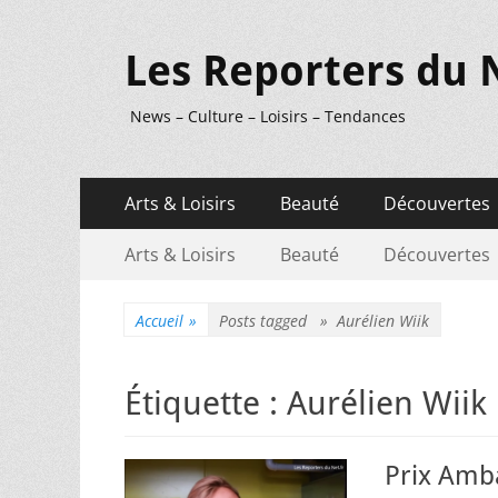
Les Reporters du 
News – Culture – Loisirs – Tendances
Menu
Aller
Arts & Loisirs
Beauté
Découvertes
au
principal
Menu
Aller
contenu
Arts & Loisirs
Beauté
Découvertes
au
secondaire
contenu
Accueil
»
Posts tagged »
Aurélien Wiik
Étiquette :
Aurélien Wiik
Prix Amba