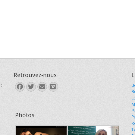
Retrouvez-nous
L
 :
B
Facebook
Twitter
E-
Vimeo
B
mail
L
M
P
Photos
P
R
T