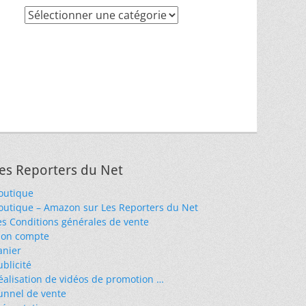
Recherche
par
thèmes
es Reporters du Net
outique
outique – Amazon sur Les Reporters du Net
es Conditions générales de vente
on compte
anier
ublicité
éalisation de vidéos de promotion …
unnel de vente