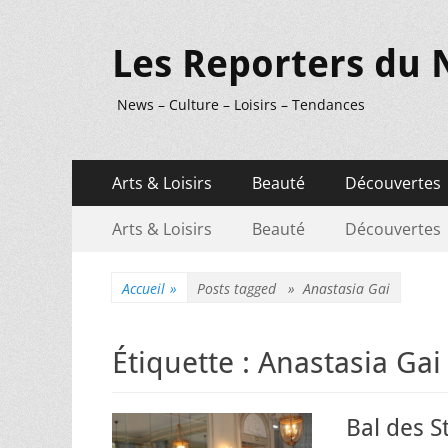
Les Reporters du 
News – Culture – Loisirs – Tendances
Menu
Aller
Arts & Loisirs
Beauté
Découvertes
au
principal
Menu
Aller
contenu
Arts & Loisirs
Beauté
Découvertes
au
secondaire
contenu
Accueil
»
Posts tagged »
Anastasia Gai
Étiquette :
Anastasia Gai
Bal des S