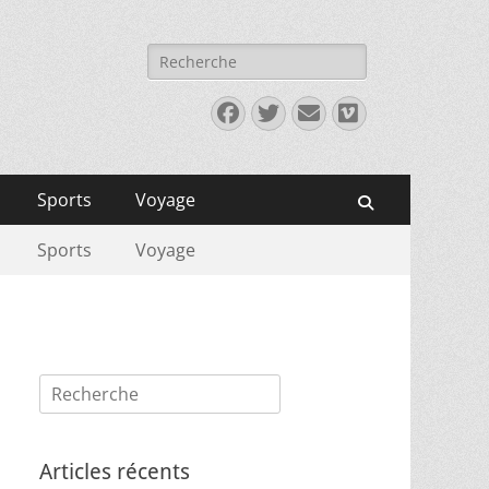
Rechercher :
Facebook
Twitter
E-
Vimeo
mail
Sports
Voyage
Recherche
Sports
Voyage
Rechercher :
Articles récents