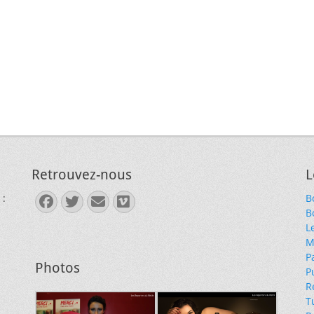
Retrouvez-nous
L
 :
B
Facebook
Twitter
E-
Vimeo
B
mail
L
M
P
Photos
P
R
T