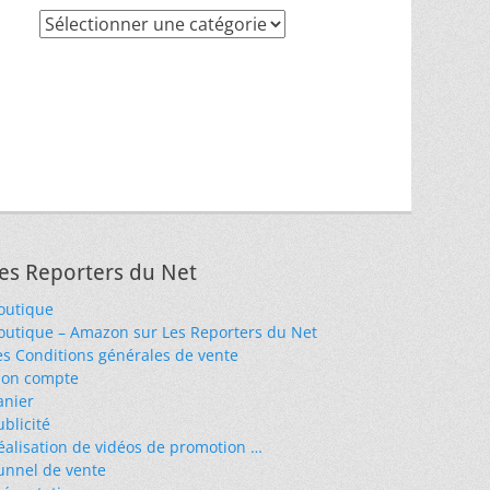
Recherche
par
thèmes
es Reporters du Net
outique
outique – Amazon sur Les Reporters du Net
es Conditions générales de vente
on compte
anier
ublicité
éalisation de vidéos de promotion …
unnel de vente