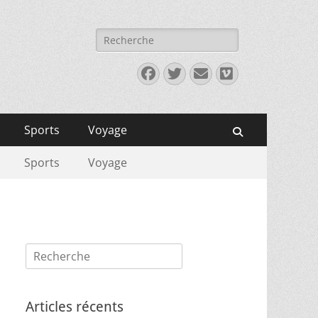
Rechercher :
Facebook
Twitter
E-
Vimeo
mail
Sports
Voyage
Recherche
Sports
Voyage
Rechercher :
Articles récents