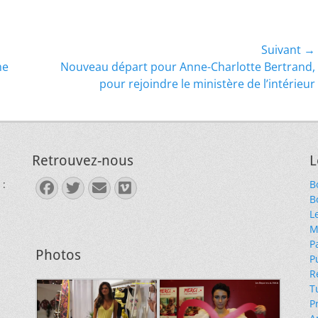
Suivant →
Article
me
Nouveau départ pour Anne-Charlotte Bertrand,
suivant :
pour rejoindre le ministère de l’intérieur
Retrouvez-nous
L
 :
B
Facebook
Twitter
E-
Vimeo
B
mail
L
M
P
Photos
P
R
T
P