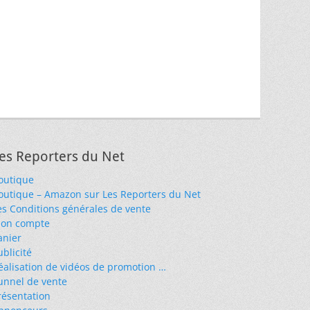
es Reporters du Net
outique
outique – Amazon sur Les Reporters du Net
es Conditions générales de vente
on compte
anier
ublicité
éalisation de vidéos de promotion …
unnel de vente
résentation