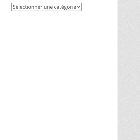
Recherche
par
thèmes