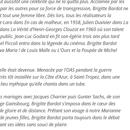
aussitôt une célébrité qui ne la quitta plus. Acclamée par les
r les autres pour sa force de transgression, Brigitte Bardot ne
ant tout une femme libre. Dès lors, tous les réalisateurs la
nt-Lara dans En cas de malheur, en 1958, Julien Duvivier dans La
 dans La Vérité d’Henri-Georges Clouzot en 1960 où son talent
public. Jean-Luc Godard en fit son égérie trois ans plus tard
l Piccoli entra dans la légende du cinéma. Brigitte Bardot
va Maria ! de Louis Malle ou L’Ours et la Poupée de Michel
u’elle était devenue. Menacée par l’OAS pendant la guerre
 très tôt installée sur la Côte d’Azur, à Saint-Tropez, dans une
lieu mythique qu’elle chanta dans un tube.
es mariages avec Jacques Charrier puis Gunter Sachs, de son
e Gainsbourg, Brigitte Bardot s’imposa dans le cœur des
de gloire et de distance. Prêtant son visage à notre Marianne
e jeunes filles, Brigitte Bardot porta toujours dans le débat
ant ses idées sans souci de plaire.