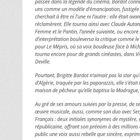
passée dans la légende du cinéma, Bardot connut 
uns comme un modèle d’émancipation, fustigée pa
cherchait à être ni l’une ni l’autre : elle était av
réclamèrent. Elle tourna ainsi avec Claude Auta
Femme et le Pantin, l’année suivante, ou encore
d’interprétation bouleversa la critique comme le 
pour Le Mépris, où sa voix boudeuse face à Miche
tourna encore pour de grands cinéastes, dans Vi
Deville.
Pourtant, Brigitte Bardot n’aimait pas la star q
d’Algérie, traquée par les paparazzis, elle s’était
maison de pêcheur qu’elle baptisa la Madrague, 
Au gré de ses amours suivies par la presse, de s
œuvre musicale, aussi, comme son duo avec Serg
Français : deux initiales synonymes de mystère, 
républicaine, offrant son prénom à des millions d
public une voix aussi rebelle que sincère, exprim