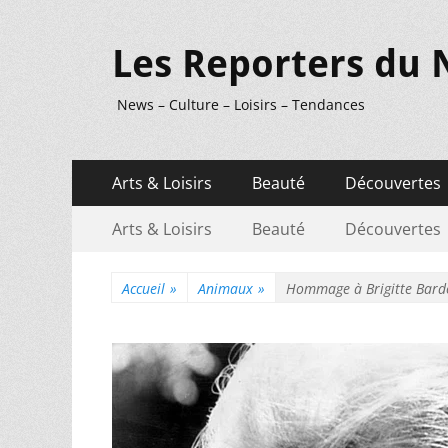
Les Reporters du 
News – Culture – Loisirs – Tendances
Menu
Aller
Arts & Loisirs
Beauté
Découvertes
au
principal
Menu
Aller
contenu
Arts & Loisirs
Beauté
Découvertes
au
secondaire
contenu
Accueil
»
Animaux
»
Hommage à Brigitte Bard