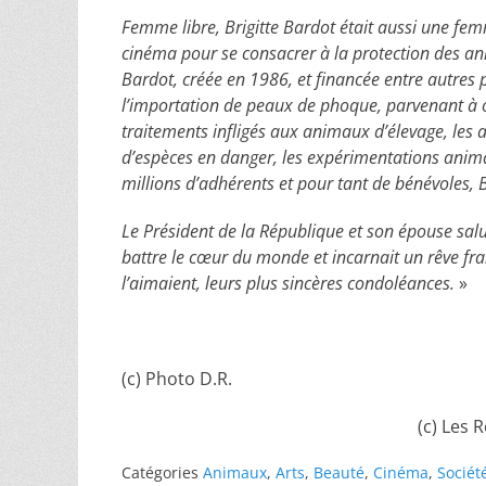
Femme libre, Brigitte Bardot était aussi une fe
cinéma pour se consacrer à la protection des ani
Bardot, créée en 1986, et financée entre autres p
l’importation de peaux de phoque, parvenant à obt
traitements infligés aux animaux d’élevage, les
d’espèces en danger, les expérimentations anima
millions d’adhérents et pour tant de bénévoles, B
Le Président de la République et son épouse salu
battre le cœur du monde et incarnait un rêve fran
l’aimaient, leurs plus sincères condoléances.
»
(c) Photo D.R.
(c) Les 
Catégories
Animaux
,
Arts
,
Beauté
,
Cinéma
,
Sociét