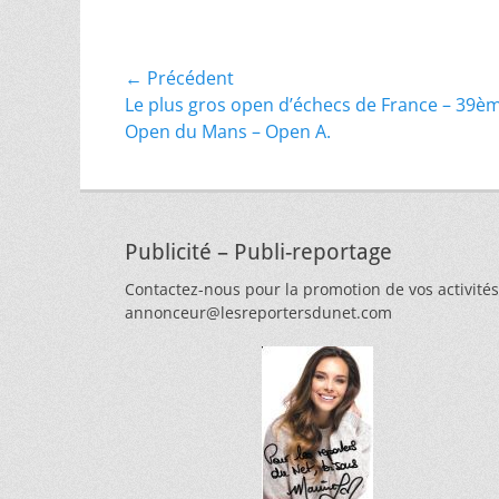
Navigation
← Précédent
Article
Le plus gros open d’échecs de France – 39è
de
précédent :
Open du Mans – Open A.
l’article
Publicité – Publi-reportage
Contactez-nous pour la promotion de vos activités
annonceur@lesreportersdunet.com