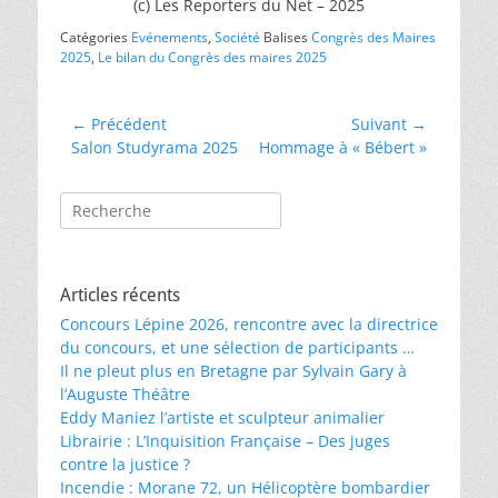
(c) Les Reporters du Net – 2025
Catégories
Evénements
,
Société
Balises
Congrès des Maires
2025
,
Le bilan du Congrès des maires 2025
Navigation
← Précédent
Suivant →
Article
Article
Salon Studyrama 2025
Hommage à « Bébert »
de
précédent :
suivant :
l’article
Rechercher :
Articles récents
Concours Lépine 2026, rencontre avec la directrice
du concours, et une sélection de participants …
Il ne pleut plus en Bretagne par Sylvain Gary à
l’Auguste Théâtre
Eddy Maniez l’artiste et sculpteur animalier
Librairie : L’Inquisition Française – Des juges
contre la justice ?
Incendie : Morane 72, un Hélicoptère bombardier