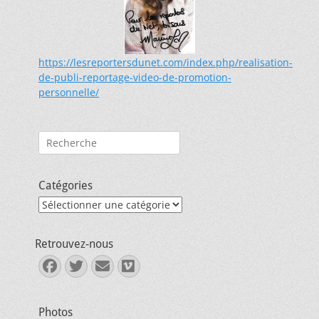
https://lesreportersdunet.com/index.php/realisation-
de-publi-reportage-video-de-promotion-
personnelle/
Rechercher :
Catégories
Catégories
Retrouvez-nous
Facebook
Twitter
E-
Vimeo
mail
Photos