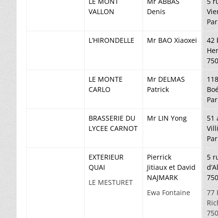
LE MONT
Mr ABBAS
5 r
VALLON
Denis
Vie
Par
L’HIRONDELLE
Mr BAO Xiaoxei
42 
Hen
750
LE MONTE
Mr DELMAS
118
CARLO
Patrick
Boé
Par
BRASSERIE DU
Mr LIN Yong
51 
LYCEE CARNOT
Vil
Par
EXTERIEUR
Pierrick
5 r
QUAI
Jitiaux
et David
d’A
NAJMARK
750
LE MESTURET
Ewa Fontaine
77 
Ric
750