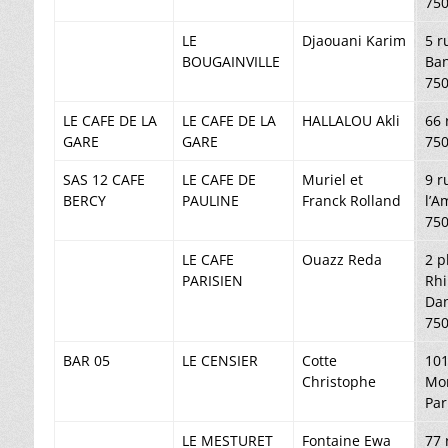
750
LE
Djaouani Karim
5 r
BOUGAINVILLE
Ba
750
LE CAFE DE LA
LE CAFE DE LA
HALLALOU Akli
66 
GARE
GARE
750
SAS 12 CAFE
LE CAFE DE
Muriel et
9 r
BERCY
PAULINE
Franck Rolland
l’A
750
LE CAFE
Ouazz Reda
2 p
PARISIEN
Rhi
Da
750
BAR 05
LE CENSIER
Cotte
101
Christophe
Mo
Par
LE MESTURET
Fontaine Ewa
77 