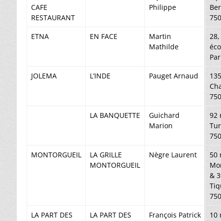
CAFE
Philippe
Be
RESTAURANT
750
ETNA
EN FACE
Martin
28,
Mathilde
éco
Par
JOLEMA
L’INDE
Pauget Arnaud
135
Cha
750
LA BANQUETTE
Guichard
92 
Marion
Tu
750
MONTORGUEIL
LA GRILLE
Nègre Laurent
50 
MONTORGUEIL
Mon
& 3
Ti
750
LA PART DES
LA PART DES
François Patrick
10 