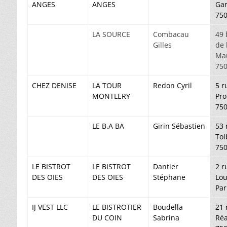
ANGES
ANGES
Ga
750
LA SOURCE
Combacau
49 
Gilles
de 
Ma
750
CHEZ DENISE
LA TOUR
Redon Cyril
5 r
MONTLERY
Pro
750
LE B.A BA
Girin Sébastien
53 
Tol
750
LE BISTROT
LE BISTROT
Dantier
2 r
DES OIES
DES OIES
Stéphane
Lou
Par
IJ VEST LLC
LE BISTROTIER
Boudella
21 
DU COIN
Sabrina
Ré