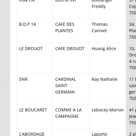
Freddy
Cop
750
B.D.P 14
CAFE DES
Thomas
34,
PLANTES
Canivet
Pla
750
LE DROUOT
CAFE DROUOT
Huang Alice
10,
Dro
4 r
750
SNR
CARDINAL
Ray Nathalie
11 
SAINT
sai
GERMAIN
ge
750
LE BOUCARET
COMME A LA
Lebocey Marion
41 
CAMPAGNE
Jea
750
L’ABORDAGE
Laporte
2 p