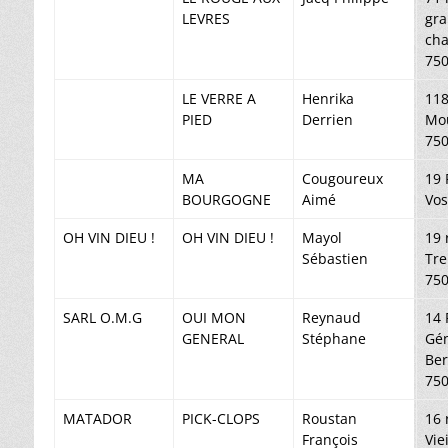
LEVRES
gr
ch
750
LE VERRE A
Henrika
118
PIED
Derrien
Mou
750
MA
Cougoureux
19 
BOURGOGNE
Aimé
Vos
OH VIN DIEU !
OH VIN DIEU !
Mayol
19 
Sébastien
Tre
750
SARL O.M.G
OUI MON
Reynaud
14 
GENERAL
Stéphane
Gén
Ber
750
MATADOR
PICK-CLOPS
Roustan
16 
François
Vie