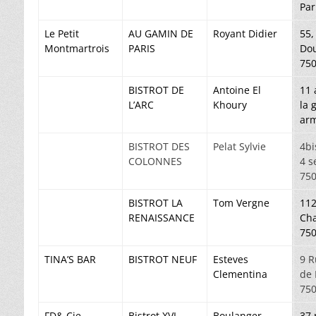
Par
Le Petit
AU GAMIN DE
Royant Didier
55,
Montmartrois
PARIS
Dou
750
BISTROT DE
Antoine El
11 
L’ARC
Khoury
la 
ar
BISTROT DES
Pelat Sylvie
4bi
COLONNES
4 
750
BISTROT LA
Tom Vergne
112
RENAISSANCE
Ch
750
TINA’S BAR
BISTROT NEUF
Esteves
9 R
Clementina
de 
750
FD& Cie
Bistrot XVI
Boulanger
37 