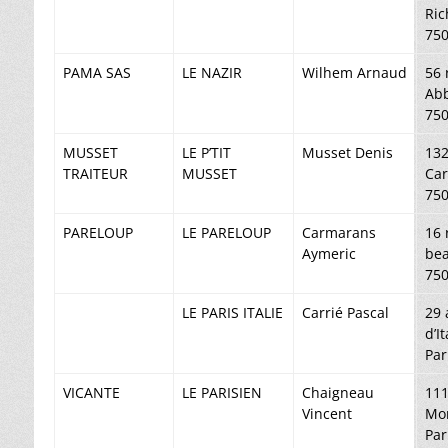
Ric
750
PAMA SAS
LE NAZIR
Wilhem Arnaud
56 
Ab
750
MUSSET
LE P’TIT
Musset Denis
132
TRAITEUR
MUSSET
Car
75
PARELOUP
LE PARELOUP
Carmarans
16 
Aymeric
bea
750
LE PARIS ITALIE
Carrié Pascal
29 
d’I
Par
VICANTE
LE PARISIEN
Chaigneau
111
Vincent
Mo
Par