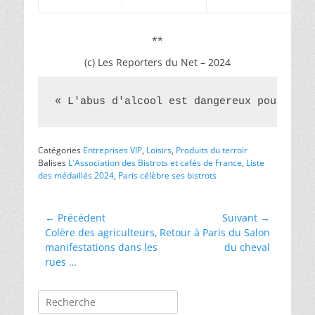
**
(c) Les Reporters du Net – 2024
« L'abus d'alcool est dangereux pour la s
Catégories
Entreprises VIP
,
Loisirs
,
Produits du terroir
Balises
L'Association des Bistrots et cafés de France
,
Liste
des médaillés 2024
,
Paris célèbre ses bistrots
Navigation
← Précédent
Suivant →
Article
Article
Colère des agriculteurs,
Retour à Paris du Salon
de
précédent :
suivant :
manifestations dans les
du cheval
l’article
rues …
Rechercher :