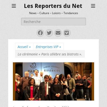
Les Reporters du Net
News – Culture – Loisirs – Tendances
Rechercher :
Facebook
Twitter
E-
Vimeo
mail
Accueil
»
Entreprises VIP
»
La cérémonie « Paris célèbre ses bistrots ».