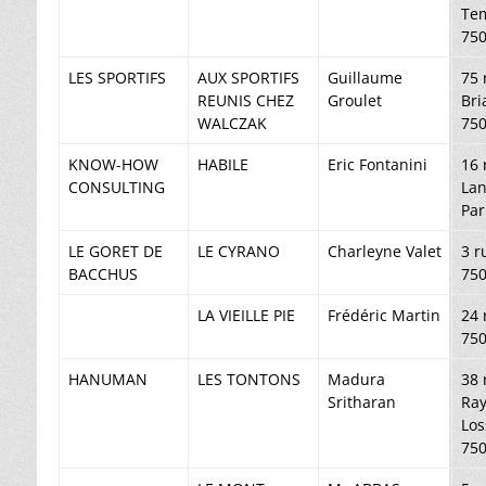
Te
750
LES SPORTIFS
AUX SPORTIFS
Guillaume
75 
REUNIS CHEZ
Groulet
Bri
WALCZAK
750
KNOW-HOW
HABILE
Eric Fontanini
16 
CONSULTING
Lan
Par
LE GORET DE
LE CYRANO
Charleyne Valet
3 r
BACCHUS
750
LA VIEILLE PIE
Frédéric Martin
24 
750
HANUMAN
LES TONTONS
Madura
38 
Sritharan
Ra
Los
750