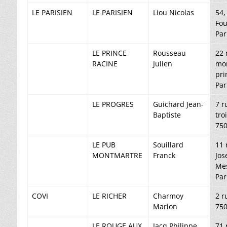
LE PARISIEN
LE PARISIEN
Liou Nicolas
54,
Fou
Par
LE PRINCE
Rousseau
22 
RACINE
Julien
mon
pri
Par
LE PROGRES
Guichard Jean-
7 r
Baptiste
tro
750
LE PUB
Souillard
11 
MONTMARTRE
Franck
Jos
Mes
Par
COVI
LE RICHER
Charmoy
2 r
Marion
750
LE ROUGE AUX
Jacq Philippe
71 