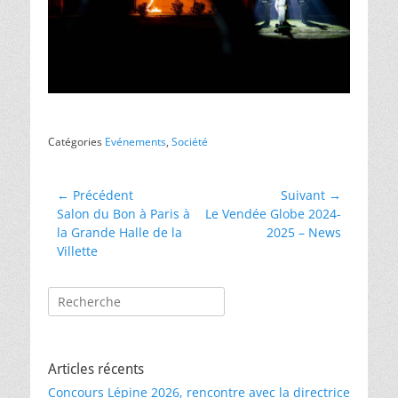
Catégories
Evénements
,
Société
Navigation
← Précédent
Suivant →
Article
Article
Salon du Bon à Paris à
Le Vendée Globe 2024-
de
précédent :
suivant :
la Grande Halle de la
2025 – News
l’article
Villette
Rechercher :
Articles récents
Concours Lépine 2026, rencontre avec la directrice