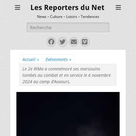
Les Reporters du Net
News – Culture – Loisirs – Tendances
Rechercher :
Facebook
Twitter
E-
Vimeo
mail
Accueil
»
Evénements
»
Le 2e RIMa a commémoré ses marsouins
tombés au combat et en service le 6 novembre
2024 au camp d’Auvours.