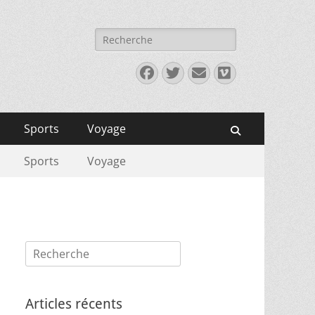
Rechercher :
Facebook
Twitter
E-
Vimeo
mail
Sports
Voyage
Recherche
Sports
Voyage
Rechercher :
Articles récents