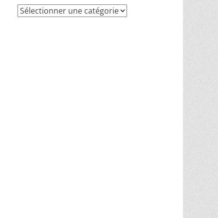
Recherche
par
thèmes