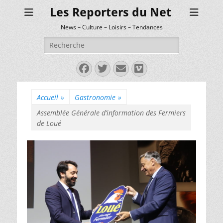
Les Reporters du Net
News – Culture – Loisirs – Tendances
Rechercher :
Facebook
Twitter
E-
Vimeo
mail
Accueil
»
Gastronomie
»
Assemblée Générale d’information des Fermiers
de Loué