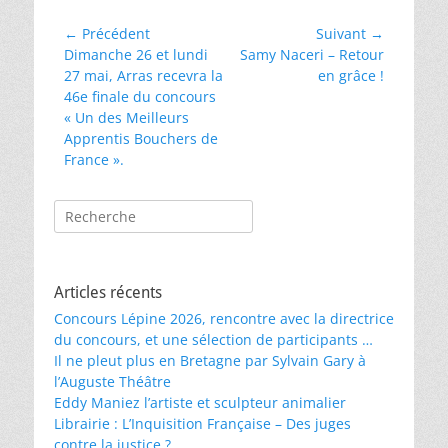
Navigation
← Précédent
Suivant →
Article
Article
Dimanche 26 et lundi
Samy Naceri – Retour
de
précédent :
suivant :
27 mai, Arras recevra la
en grâce !
l’article
46e finale du concours
« Un des Meilleurs
Apprentis Bouchers de
France ».
Rechercher :
Articles récents
Concours Lépine 2026, rencontre avec la directrice
du concours, et une sélection de participants …
Il ne pleut plus en Bretagne par Sylvain Gary à
l’Auguste Théâtre
Eddy Maniez l’artiste et sculpteur animalier
Librairie : L’Inquisition Française – Des juges
contre la justice ?