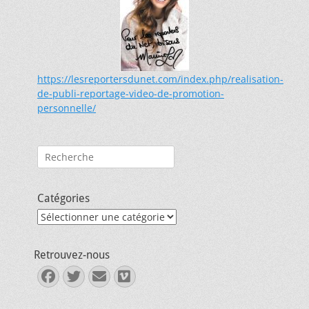
https://lesreportersdunet.com/index.php/realisation-
de-publi-reportage-video-de-promotion-
personnelle/
Rechercher :
Catégories
Catégories
Retrouvez-nous
Facebook
Twitter
E-
Vimeo
mail