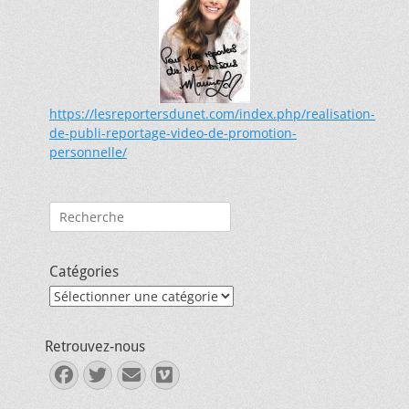
https://lesreportersdunet.com/index.php/realisation-
de-publi-reportage-video-de-promotion-
personnelle/
Rechercher :
Catégories
Catégories
Retrouvez-nous
Facebook
Twitter
E-
Vimeo
mail