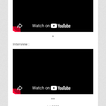
*
Interview :
**