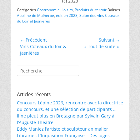
(c) 2023
Catégories
Gastronomie
,
Loisirs
,
Produits du terroir
Balises
Apolline de Malherbe
,
édition 2023
,
Salon des vins Coteaux
du Loir et Jasnières
Navigation
← Précédent
Suivant →
Article
Article
Vins Coteaux du loir &
» Tout de suite «
de
précédent :
suivant :
Jasnières
l’article
Rechercher :
Articles récents
Concours Lépine 2026, rencontre avec la directrice
du concours, et une sélection de participants …
Il ne pleut plus en Bretagne par Sylvain Gary à
l’Auguste Théâtre
Eddy Maniez l’artiste et sculpteur animalier
Librairie : L’Inquisition Française – Des juges