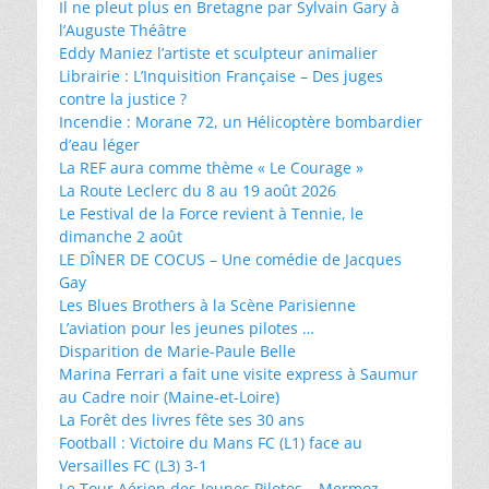
Il ne pleut plus en Bretagne par Sylvain Gary à
l’Auguste Théâtre
Eddy Maniez l’artiste et sculpteur animalier
Librairie : L’Inquisition Française – Des juges
contre la justice ?
Incendie : Morane 72, un Hélicoptère bombardier
d’eau léger
La REF aura comme thème « Le Courage »
La Route Leclerc du 8 au 19 août 2026
Le Festival de la Force revient à Tennie, le
dimanche 2 août
LE DÎNER DE COCUS – Une comédie de Jacques
Gay
Les Blues Brothers à la Scène Parisienne
L’aviation pour les jeunes pilotes …
Disparition de Marie-Paule Belle
Marina Ferrari a fait une visite express à Saumur
au Cadre noir (Maine-et-Loire)
La Forêt des livres fête ses 30 ans
Football : Victoire du Mans FC (L1) face au
Versailles FC (L3) 3-1
Le Tour Aérien des Jeunes Pilotes – Mermoz