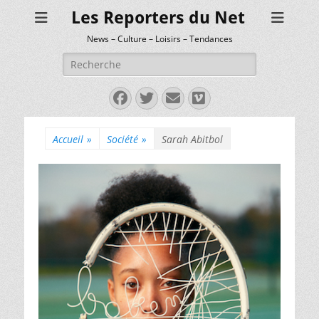
Les Reporters du Net
News – Culture – Loisirs – Tendances
Rechercher :
Facebook
Twitter
E-
Vimeo
mail
Accueil
»
Société
»
Sarah Abitbol