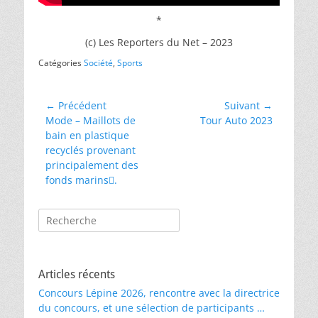
*
(c) Les Reporters du Net – 2023
Catégories
Société
,
Sports
Navigation
← Précédent
Suivant →
Article
Article
Mode – Maillots de
Tour Auto 2023
de
précédent :
suivant :
bain en plastique
l’article
recyclés provenant
principalement des
fonds marinsِ.
Rechercher :
Articles récents
Concours Lépine 2026, rencontre avec la directrice
du concours, et une sélection de participants …