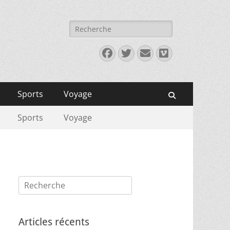
Rechercher :
Facebook
Twitter
E-
Vimeo
mail
Sports
Voyage
Recherche
Sports
Voyage
Rechercher :
Articles récents