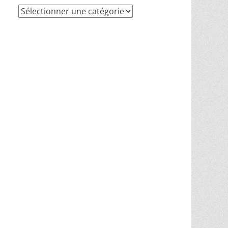
Recherche
par
thèmes