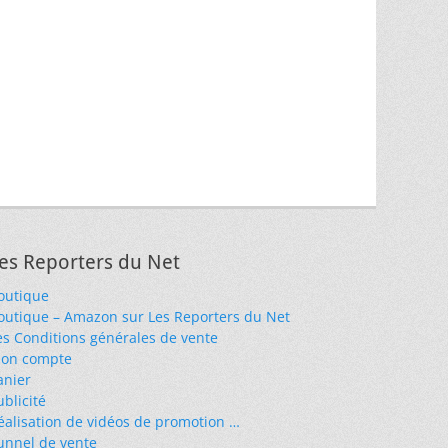
es Reporters du Net
outique
outique – Amazon sur Les Reporters du Net
es Conditions générales de vente
on compte
anier
ublicité
éalisation de vidéos de promotion …
unnel de vente