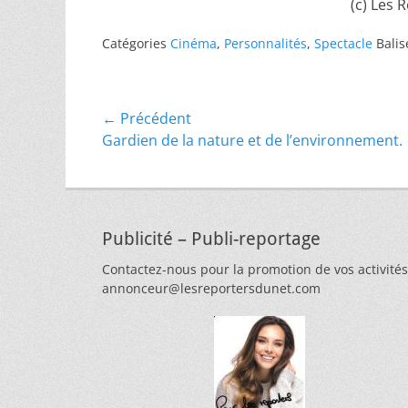
(c) Les 
Catégories
Cinéma
,
Personnalités
,
Spectacle
Bali
Navigation
← Précédent
Article
Gardien de la nature et de l’environnement.
de
précédent :
l’article
Publicité – Publi-reportage
Contactez-nous pour la promotion de vos activités
annonceur@lesreportersdunet.com