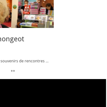
mongeot
2, souvenirs de rencontres …
**