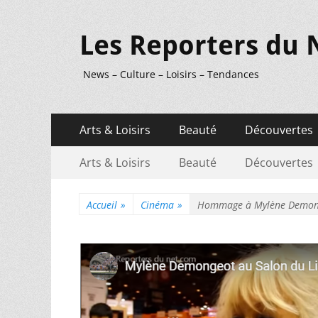
Les Reporters du 
News – Culture – Loisirs – Tendances
Menu
Aller
Arts & Loisirs
Beauté
Découvertes
au
principal
Menu
Aller
contenu
Arts & Loisirs
Beauté
Découvertes
au
secondaire
contenu
Accueil
»
Cinéma
»
Hommage à Mylène Demon