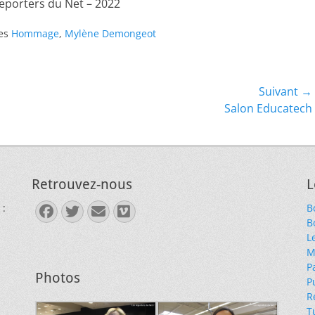
Reporters du Net – 2022
ses
Hommage
,
Mylène Demongeot
Suivant →
Article
Salon Educatech
suivant :
Retrouvez-nous
L
 :
B
Facebook
Twitter
E-
Vimeo
B
mail
L
M
P
Photos
P
R
T